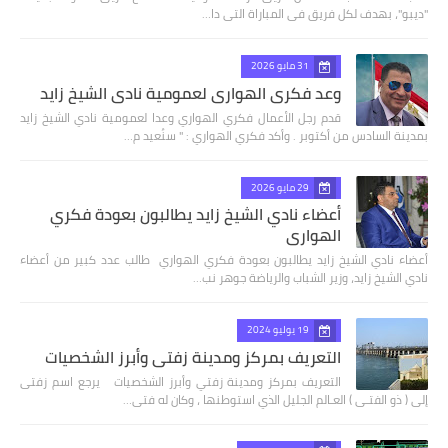
"ديبو"، بهدف لكل فريق فى المباراة التى دا…
31 مايو 2026
وعد فكري الهواري لعمومية نادي الشيخ زايد
قدم رجل الأعمال فكري الهواري وعدا لعمومية نادي الشيخ زايد
بمدينة السادس من أكتوبر . وأكد فكري الهواري : " سنُعيد م…
29 مايو 2026
أعضاء نادي الشيخ زايد يطالبون بعودة فكري
الهواري
أعضاء نادي الشيخ زايد يطالبون بعودة فكري الهواري طالب عدد كبير من أعضاء
نادي الشيخ زايد، وزير الشباب والرياضة جوهر نب…
19 يوليو 2024
التعريف بمركز ومدينة زفتي وأبرز الشخصيات
التعريف بمركز ومدينة زفتي وأبرز الشخصيات يرجع اسم زفتى
إلى ( ذو الفتـى ) العـالم الجليل الذي استوطنها ، وكان له فتى…