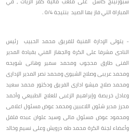
سبورتينج كاسل على ملعب مالية كفر الزيات ، في
المباراة التي فاز بها الصيد بنتيجة 0/4 .
- يتولى الإدارة الفنية للفريق محمد الحبيب رئيس
النادى مشرفا على الكرة والجهاز الفني بقيادة المدير
الفنى طارق محجوب ومحمد سمير وهانى شويحه
ومحمد عريبى وصلاح الشيوى ومحمد نصر المدير الإدارى
ومحمد صلاح ميشو ادارى الفريق ودكتور محمد سعيد
وعادل خريصة وإبراهيم الزغبى للعلاج الطبيعي وأحمد
محرز مدير شئون اللاعبين ومحمد عوض مسئول اعلامى
ومحمود عوض مسئول مالى وسيد علوان عبده فلفل
وأعضاء لجنة الكرة محمد طه درويش وعلى نسيم وخالد