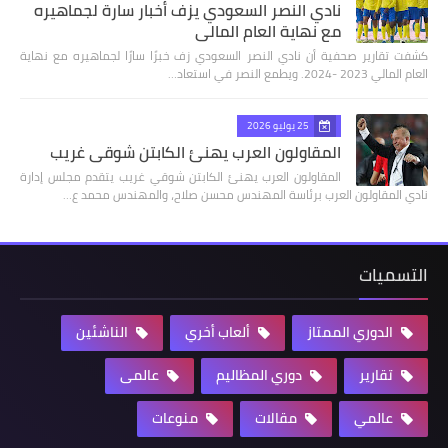
نادي النصر السعودي يزف أخبار سارة لجماهيره
مع نهاية العام المالي
كشفت تقارير صحفية أن نادي النصر السعودي زف خبرًا سارًا لجماهيره مع نهاية
العام المالي 2023 -2024. ويطمع النصر في استعاد…
25 يوليو 2026
المقاولون العرب يهنئ الكابتن شوقي غريب
المقاولون العرب يهنئ الكابتن شوقي غريب يتقدم مجلس إدارة
نادي المقاولون العرب برئاسة المهندس محسن صلاح، والمهندس محمد ع…
التسميات
الدوري الممتاز
ألعاب أخري
الناشئين
تقارير
دوري المظاليم
عالمى
عالمي
مقالات
منوعات