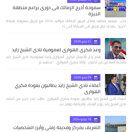
سموحة أحرج الزمالك فى دورى براعم منطقة
الجيزة
كتب -مسعد مجاهد تعادل فريق الزمالك مواليد 2014 مع فريق سموحة بقيادة
"ديبو"، بهدف لكل فريق فى المباراة التى دا…
31 مايو 2026
وعد فكري الهواري لعمومية نادي الشيخ زايد
قدم رجل الأعمال فكري الهواري وعدا لعمومية نادي الشيخ زايد
بمدينة السادس من أكتوبر . وأكد فكري الهواري : " سنُعيد م…
29 مايو 2026
أعضاء نادي الشيخ زايد يطالبون بعودة فكري
الهواري
أعضاء نادي الشيخ زايد يطالبون بعودة فكري الهواري طالب عدد كبير من أعضاء
نادي الشيخ زايد، وزير الشباب والرياضة جوهر نب…
19 يوليو 2024
التعريف بمركز ومدينة زفتي وأبرز الشخصيات