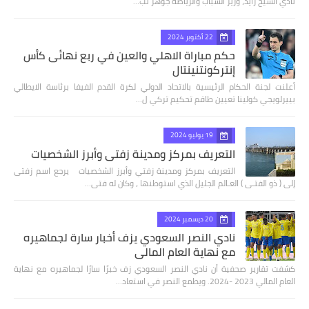
نادي الشيخ زايد، وزير الشباب والرياضة جوهر نب…
22 أكتوبر 2024
حكم مباراة الاهلي والعين في ربع نهائى كأس
إنتركونتنينتال
أعلنت لجنة الحكام الرئيسية بالاتحاد الدولي لكرة القدم الفيفا برئاسة الايطالي
بييرلويجي كولينا تعيين طاقم تحكيم تركي ل…
19 يوليو 2024
التعريف بمركز ومدينة زفتي وأبرز الشخصيات
التعريف بمركز ومدينة زفتي وأبرز الشخصيات يرجع اسم زفتى
إلى ( ذو الفتـى ) العـالم الجليل الذي استوطنها ، وكان له فتى…
20 ديسمبر 2024
نادي النصر السعودي يزف أخبار سارة لجماهيره
مع نهاية العام المالي
كشفت تقارير صحفية أن نادي النصر السعودي زف خبرًا سارًا لجماهيره مع نهاية
العام المالي 2023 -2024. ويطمع النصر في استعاد…