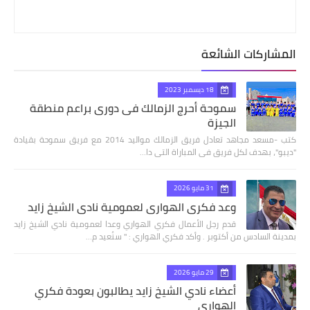
المشاركات الشائعة
18 ديسمبر 2023
سموحة أحرج الزمالك فى دورى براعم منطقة
الجيزة
كتب -مسعد مجاهد تعادل فريق الزمالك مواليد 2014 مع فريق سموحة بقيادة
"ديبو"، بهدف لكل فريق فى المباراة التى دا…
31 مايو 2026
وعد فكري الهواري لعمومية نادي الشيخ زايد
قدم رجل الأعمال فكري الهواري وعدا لعمومية نادي الشيخ زايد
بمدينة السادس من أكتوبر . وأكد فكري الهواري : " سنُعيد م…
29 مايو 2026
أعضاء نادي الشيخ زايد يطالبون بعودة فكري
الهواري