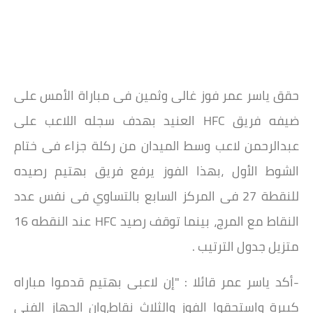
حقق ياسر عمر فوز غالى وثمين فى مباراة الأمس على
ضيفه فريق HFC العنيد بهدف سجله اللاعب على
عبدالرحمن لاعب وسط الميدان من ركلة جزاء فى ختام
الشوط الأول ،بهذا الفوز يرفع فريق بهتيم رصيده
للنقطة 27 فى المركز السابع بالتساوي فى نفس عدد
النقاط مع المرج، بينما توقف رصيد HFC عند النقطه 16
متزيل جدول الترتيب .
-أكد ياسر عمر قائلا : "إن لاعبى بهتيم قدموا مباراه
كبيرة واستحقوا الفوز والثلاث نقاط،وان الجهاز الفنى