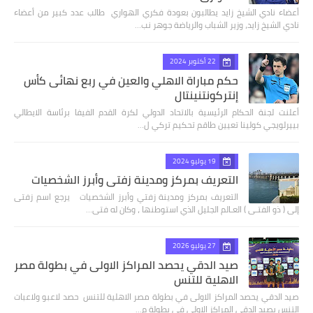
أعضاء نادي الشيخ زايد يطالبون بعودة فكري الهواري طالب عدد كبير من أعضاء
نادي الشيخ زايد، وزير الشباب والرياضة جوهر نب…
22 أكتوبر 2024
حكم مباراة الاهلي والعين في ربع نهائى كأس
إنتركونتنينتال
أعلنت لجنة الحكام الرئيسية بالاتحاد الدولي لكرة القدم الفيفا برئاسة الايطالي
بييرلويجي كولينا تعيين طاقم تحكيم تركي ل…
19 يوليو 2024
التعريف بمركز ومدينة زفتي وأبرز الشخصيات
التعريف بمركز ومدينة زفتي وأبرز الشخصيات يرجع اسم زفتى
إلى ( ذو الفتـى ) العـالم الجليل الذي استوطنها ، وكان له فتى…
27 يوليو 2026
صيد الدقي يحصد المراكز الاولى في بطولة مصر
الاهلية للتنس
صيد الدقي يحصد المراكز الاولى في بطولة مصر الاهلية للتنس حصد لاعبو ولاعبات
التنس بصيد الدقي المراكز الاولى في بطولة م…