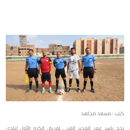
كتب -مسعد مجاهد
نجح ياسر عمر المدير الفنى لفريق الكره الأول لنادى