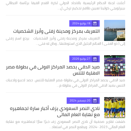
أعلنت لجنة الحكام الرئيسية بالاتحاد الدولي لكرة القدم الفيفا برئاسة الايطالي
بييرلويجي كولينا تعيين طاقم تحكيم تركي ل…
19 يوليو 2024
التعريف بمركز ومدينة زفتي وأبرز الشخصيات
التعريف بمركز ومدينة زفتي وأبرز الشخصيات يرجع اسم زفتى
إلى ( ذو الفتـى ) العـالم الجليل الذي استوطنها ، وكان له فتى…
27 يوليو 2026
صيد الدقي يحصد المراكز الاولى في بطولة مصر
الاهلية للتنس
صيد الدقي يحصد المراكز الاولى في بطولة مصر الاهلية للتنس حصد لاعبو ولاعبات
التنس بصيد الدقي المراكز الاولى في بطولة م…
20 ديسمبر 2024
نادي النصر السعودي يزف أخبار سارة لجماهيره
مع نهاية العام المالي
كشفت تقارير صحفية أن نادي النصر السعودي زف خبرًا سارًا لجماهيره مع نهاية
العام المالي 2023 -2024. ويطمع النصر في استعاد…