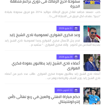
سموحة أحرج الزمالك فى دورى براعم منطقة
الجيزة
كتب -مسعد مجاهد تعادل فريق الزمالك مواليد 2014 مع فريق سموحة بقيادة
"ديبو"، بهدف لكل فريق فى المباراة التى دا…
31 مايو 2026
وعد فكري الهواري لعمومية نادي الشيخ زايد
قدم رجل الأعمال فكري الهواري وعدا لعمومية نادي الشيخ زايد
بمدينة السادس من أكتوبر . وأكد فكري الهواري : " سنُعيد م…
29 مايو 2026
أعضاء نادي الشيخ زايد يطالبون بعودة فكري
الهواري
أعضاء نادي الشيخ زايد يطالبون بعودة فكري الهواري طالب عدد كبير من أعضاء
نادي الشيخ زايد، وزير الشباب والرياضة جوهر نب…
22 أكتوبر 2024
حكم مباراة الاهلي والعين في ربع نهائى كأس
إنتركونتنينتال