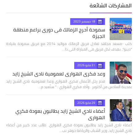
المشاركات الشائعة
18 ديسمبر 2023
سموحة أحرج الزمالك فى دورى براعم منطقة
الجيزة
كتب -مسعد مجاهد تعادل فريق الزمالك مواليد 2014 مع فريق سموحة بقيادة
"ديبو"، بهدف لكل فريق فى المباراة التى دا…
31 مايو 2026
وعد فكري الهواري لعمومية نادي الشيخ زايد
قدم رجل الأعمال فكري الهواري وعدا لعمومية نادي الشيخ زايد
بمدينة السادس من أكتوبر . وأكد فكري الهواري : " سنُعيد م…
29 مايو 2026
أعضاء نادي الشيخ زايد يطالبون بعودة فكري
الهواري
أعضاء نادي الشيخ زايد يطالبون بعودة فكري الهواري طالب عدد كبير من أعضاء
نادي الشيخ زايد، وزير الشباب والرياضة جوهر نب…