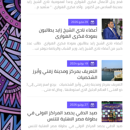
قدم رجل الأعمال فكري الهواري وعدا لعمومية نادي الشيخ زايد
بمدينة السادس من أكتوبر . وأكد فكري الهواري : " سنُعيد م…
29 مايو 2026
أعضاء نادي الشيخ زايد يطالبون
بعودة فكري الهواري
أعضاء نادي الشيخ زايد يطالبون بعودة فكري الهواري طالب عدد
كبير من أعضاء نادي الشيخ زايد، وزير الشباب والرياضة جوهر نب…
19 يوليو 2024
التعريف بمركز ومدينة زفتي وأبرز
الشخصيات
التعريف بمركز ومدينة زفتي وأبرز الشخصيات يرجع اسم زفتى إلى (
ذو الفتـى ) العـالم الجليل الذي استوطنها ، وكان له فتى…
27 يوليو 2026
صيد الدقي يحصد المراكز الاولى في
بطولة مصر الاهلية للتنس
صيد الدقي يحصد المراكز الاولى في بطولة مصر الاهلية للتنس