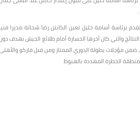
رئاسة أسامة خليل على قبول إعتذار كابتن عبد الباقى جمال
.
دم برئاسة أسامة خليل تعين الكابتن رضا شحاتة مديرا فنيا
لنتائج والتي كان أخرها الخسارة أمام طلائع الجيش بهدف دون
ء، ضمن مؤجلات بطولة الدوري الممتاز ومن قبل فاركو والأهلى