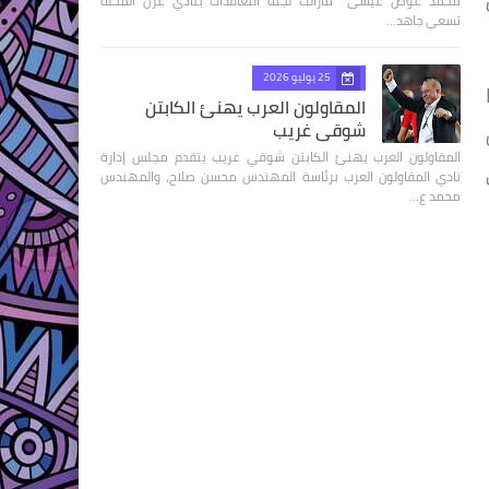
محمد عوض عيسى مازالت لجنة التعاقدات بنادي غزل المحلة
تسعى جاهد…
25 يوليو 2026
المقاولون العرب يهنئ الكابتن
شوقي غريب
المقاولون العرب يهنئ الكابتن شوقي غريب يتقدم مجلس إدارة
نادي المقاولون العرب برئاسة المهندس محسن صلاح، والمهندس
محمد ع…