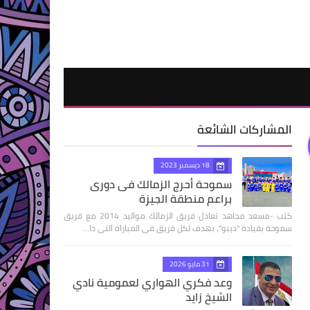
المشاركات الشائعة
18 ديسمبر 2023
سموحة أحرج الزمالك فى دورى
براعم منطقة الجيزة
كتب -مسعد مجاهد تعادل فريق الزمالك مواليد 2014 مع فريق
سموحة بقيادة "ديبو"، بهدف لكل فريق فى المباراة التى دا…
31 مايو 2026
وعد فكري الهواري لعمومية نادي
الشيخ زايد