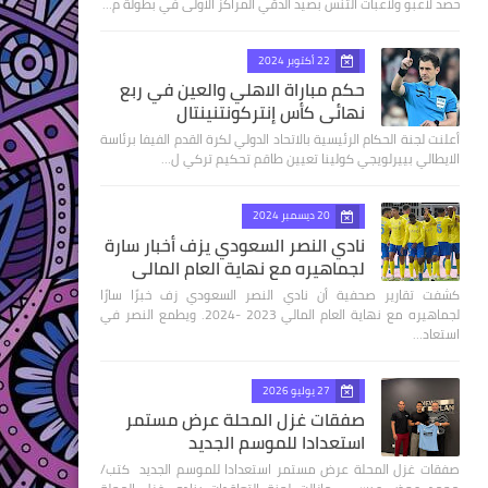
حصد لاعبو ولاعبات التنس بصيد الدقي المراكز الاولى في بطولة م…
22 أكتوبر 2024
حكم مباراة الاهلي والعين في ربع
نهائى كأس إنتركونتنينتال
أعلنت لجنة الحكام الرئيسية بالاتحاد الدولي لكرة القدم الفيفا برئاسة
الايطالي بييرلويجي كولينا تعيين طاقم تحكيم تركي ل…
20 ديسمبر 2024
نادي النصر السعودي يزف أخبار سارة
لجماهيره مع نهاية العام المالي
كشفت تقارير صحفية أن نادي النصر السعودي زف خبرًا سارًا
لجماهيره مع نهاية العام المالي 2023 -2024. ويطمع النصر في
استعاد…
27 يوليو 2026
صفقات غزل المحلة عرض مستمر
استعدادا للموسم الجديد
صفقات غزل المحلة عرض مستمر استعدادا للموسم الجديد كتب/