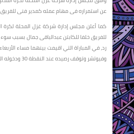
وافق مجلس إدارة شركة غزل المحلة لكرة القدم ب
عن استمراره فى مهام عمله كمدير فنى للفريق 
كما أعلن مجلس إدارة شركة غزل المحلة لكرة الق
للفريق خلفا للكابتن عبدالباقى جمال بسبب سوء ا
رد، في المباراة التي اقيمت بينهما مساء الأربعا
وفيوتشر وتوقف رصيده عند النقطة 30 ودخوله المنطقة الخطرة المهددة بالهبوط