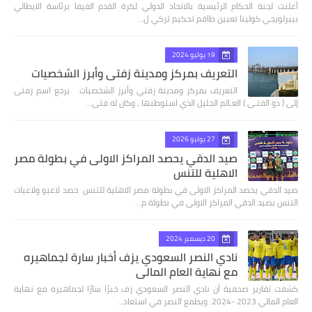
أعلنت لجنة الحكام الرئيسية بالاتحاد الدولي لكرة القدم الفيفا برئاسة الايطالي
بييرلويجي كولينا تعيين طاقم تحكيم تركي ل…
19 يوليو 2024
التعريف بمركز ومدينة زفتي وأبرز الشخصيات
التعريف بمركز ومدينة زفتي وأبرز الشخصيات يرجع اسم زفتى
إلى ( ذو الفتـى ) العـالم الجليل الذي استوطنها ، وكان له فتى…
27 يوليو 2026
صيد الدقي يحصد المراكز الاولى في بطولة مصر
الاهلية للتنس
صيد الدقي يحصد المراكز الاولى في بطولة مصر الاهلية للتنس حصد لاعبو ولاعبات
التنس بصيد الدقي المراكز الاولى في بطولة م…
20 ديسمبر 2024
نادي النصر السعودي يزف أخبار سارة لجماهيره
مع نهاية العام المالي
كشفت تقارير صحفية أن نادي النصر السعودي زف خبرًا سارًا لجماهيره مع نهاية
العام المالي 2023 -2024. ويطمع النصر في استعاد…