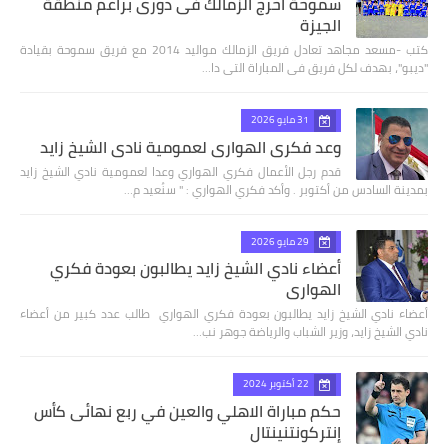
سموحة أحرج الزمالك فى دورى براعم منطقة
الجيزة
كتب -مسعد مجاهد تعادل فريق الزمالك مواليد 2014 مع فريق سموحة بقيادة
"ديبو"، بهدف لكل فريق فى المباراة التى دا…
31 مايو 2026
وعد فكري الهواري لعمومية نادي الشيخ زايد
قدم رجل الأعمال فكري الهواري وعدا لعمومية نادي الشيخ زايد
بمدينة السادس من أكتوبر . وأكد فكري الهواري : " سنُعيد م…
29 مايو 2026
أعضاء نادي الشيخ زايد يطالبون بعودة فكري
الهواري
أعضاء نادي الشيخ زايد يطالبون بعودة فكري الهواري طالب عدد كبير من أعضاء
نادي الشيخ زايد، وزير الشباب والرياضة جوهر نب…
22 أكتوبر 2024
حكم مباراة الاهلي والعين في ربع نهائى كأس
إنتركونتنينتال