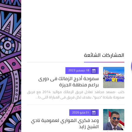
المشاركات الشائعة
18 ديسمبر 2023
سموحة أحرج الزمالك فى دورى
براعم منطقة الجيزة
كتب -مسعد مجاهد تعادل فريق الزمالك مواليد 2014 مع فريق
سموحة بقيادة "ديبو"، بهدف لكل فريق فى المباراة التى دا…
31 مايو 2026
وعد فكري الهواري لعمومية نادي
الشيخ زايد