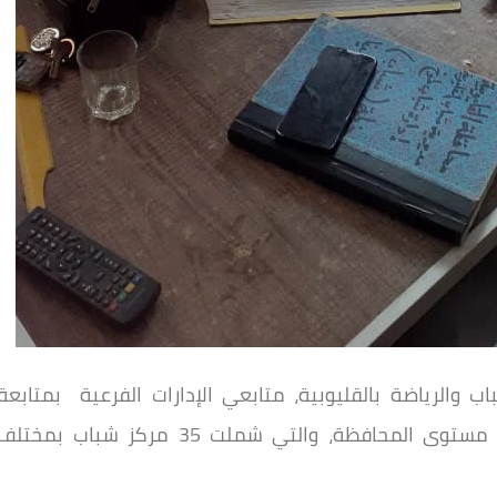
 والرياضة بالقليوبية، متابعي الإدارات الفرعية بمتابعة
ميدانية مستمرة ومكثفة لمراكز الشباب على مستوى المحافظة، والتي شملت 35 مركز شباب بمختل