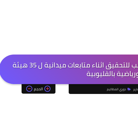
احالة العاملين بمركز شباب دار الكتب للتحقيق اثناء متابعات ميدانية ل 35 هيئة
رياضية بالقليوبية
الحجم
ارير
دوري المظاليم