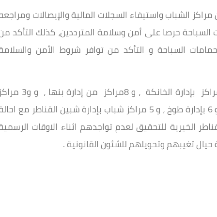
راكز الشباب واستيفاء السجلات المالية والإيصالات ومراجعه
 السباحة حرصا على أمن وسلامة المترددين، كذلك التأكد من
مامات السباحة و التأكد من توافر شروط الأمن والسلامة
شملت المتابعة 5 مراكز شباب بكفر شكر ، و 4مراكز بإدارة الخانكة ، و 8مراكز من إدارة بنها ، و و3 
بشبرا الخيمة ، أما ادارة شباب قليوب مركزين ، و 6 بإدارة طوخ ، و 5 مراكز شباب بإدارة شبين القناطر مع احالة
قناطر الخيرية للتحقيق لعدم تواجدهم اثناء الاوقات الرسمية
مة حيال تغيبهم وتحويلهم للشئون القانونية .