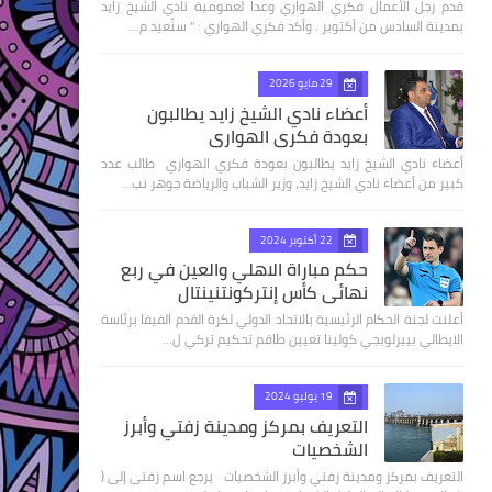
قدم رجل الأعمال فكري الهواري وعدا لعمومية نادي الشيخ زايد
بمدينة السادس من أكتوبر . وأكد فكري الهواري : " سنُعيد م…
29 مايو 2026
أعضاء نادي الشيخ زايد يطالبون
بعودة فكري الهواري
أعضاء نادي الشيخ زايد يطالبون بعودة فكري الهواري طالب عدد
كبير من أعضاء نادي الشيخ زايد، وزير الشباب والرياضة جوهر نب…
22 أكتوبر 2024
حكم مباراة الاهلي والعين في ربع
نهائى كأس إنتركونتنينتال
أعلنت لجنة الحكام الرئيسية بالاتحاد الدولي لكرة القدم الفيفا برئاسة
الايطالي بييرلويجي كولينا تعيين طاقم تحكيم تركي ل…
19 يوليو 2024
التعريف بمركز ومدينة زفتي وأبرز
الشخصيات
التعريف بمركز ومدينة زفتي وأبرز الشخصيات يرجع اسم زفتى إلى (