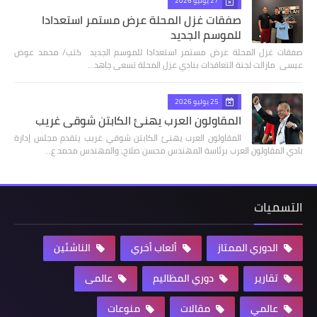
27 يوليو 2026
صفقات غزل المحلة عرض مستمر استعدادا
للموسم الجديد
صفقات غزل المحلة عرض مستمر استعدادا للموسم الجديد كتب/ محمد عوض
عيسى مازالت لجنة التعاقدات بنادي غزل المحلة تسعى جاهد…
25 يوليو 2026
المقاولون العرب يهنئ الكابتن شوقي غريب
المقاولون العرب يهنئ الكابتن شوقي غريب يتقدم مجلس إدارة
نادي المقاولون العرب برئاسة المهندس محسن صلاح، والمهندس محمد ع…
التسميات
الدوري الممتاز
ألعاب أخري
الناشئين
تقارير
دوري المظاليم
عالمى
عالمي
مقالات
منوعات