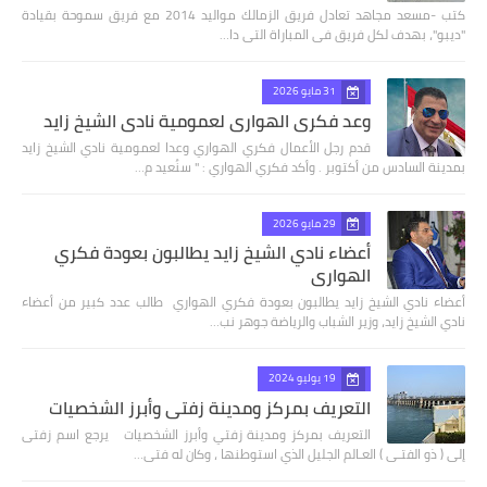
كتب -مسعد مجاهد تعادل فريق الزمالك مواليد 2014 مع فريق سموحة بقيادة
"ديبو"، بهدف لكل فريق فى المباراة التى دا…
31 مايو 2026
وعد فكري الهواري لعمومية نادي الشيخ زايد
قدم رجل الأعمال فكري الهواري وعدا لعمومية نادي الشيخ زايد
بمدينة السادس من أكتوبر . وأكد فكري الهواري : " سنُعيد م…
29 مايو 2026
أعضاء نادي الشيخ زايد يطالبون بعودة فكري
الهواري
أعضاء نادي الشيخ زايد يطالبون بعودة فكري الهواري طالب عدد كبير من أعضاء
نادي الشيخ زايد، وزير الشباب والرياضة جوهر نب…
19 يوليو 2024
التعريف بمركز ومدينة زفتي وأبرز الشخصيات
التعريف بمركز ومدينة زفتي وأبرز الشخصيات يرجع اسم زفتى
إلى ( ذو الفتـى ) العـالم الجليل الذي استوطنها ، وكان له فتى…