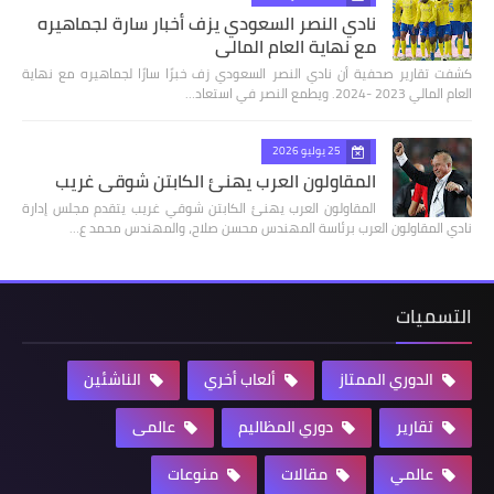
نادي النصر السعودي يزف أخبار سارة لجماهيره
مع نهاية العام المالي
كشفت تقارير صحفية أن نادي النصر السعودي زف خبرًا سارًا لجماهيره مع نهاية
العام المالي 2023 -2024. ويطمع النصر في استعاد…
25 يوليو 2026
المقاولون العرب يهنئ الكابتن شوقي غريب
المقاولون العرب يهنئ الكابتن شوقي غريب يتقدم مجلس إدارة
نادي المقاولون العرب برئاسة المهندس محسن صلاح، والمهندس محمد ع…
التسميات
الدوري الممتاز
ألعاب أخري
الناشئين
تقارير
دوري المظاليم
عالمى
عالمي
مقالات
منوعات