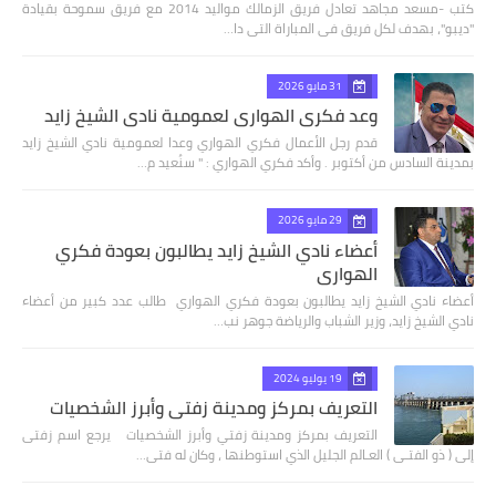
كتب -مسعد مجاهد تعادل فريق الزمالك مواليد 2014 مع فريق سموحة بقيادة
"ديبو"، بهدف لكل فريق فى المباراة التى دا…
31 مايو 2026
وعد فكري الهواري لعمومية نادي الشيخ زايد
قدم رجل الأعمال فكري الهواري وعدا لعمومية نادي الشيخ زايد
بمدينة السادس من أكتوبر . وأكد فكري الهواري : " سنُعيد م…
29 مايو 2026
أعضاء نادي الشيخ زايد يطالبون بعودة فكري
الهواري
أعضاء نادي الشيخ زايد يطالبون بعودة فكري الهواري طالب عدد كبير من أعضاء
نادي الشيخ زايد، وزير الشباب والرياضة جوهر نب…
19 يوليو 2024
التعريف بمركز ومدينة زفتي وأبرز الشخصيات
التعريف بمركز ومدينة زفتي وأبرز الشخصيات يرجع اسم زفتى
إلى ( ذو الفتـى ) العـالم الجليل الذي استوطنها ، وكان له فتى…