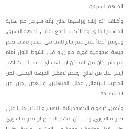
الجبهة اليسرى".
وأضاف: "تم إبلاغ إبراهيما نداي بأنه سيرحل مع نهاية
الموسم الجاري، وخطأ كبير الدفع به في الجبهة اليسرى،
وجوميز أخطأ بنقل عمر جابر للعب في اليسار بعدما صنع
جبهة هجومية قوية مع زيزو في الشوط الأول أمام
فيوتشر، كان من الممكن أن يلعب أي عنصر آخر كظهير
أيسر بدلا من نداي، وعدم تعطيل الجبهة اليمنى، لكن
المدرب البرتغالي عطل الجبهتين، والبعض يحزن من
الانتقادات".
وأكمل: "بطولة الكونفدرالية انتهت، والتركيز حاليا على
بطولة الدوري، ويجب أن يفهم الجميع أن بطولة الدوري
كانت قبل موقعة سموحة في المتناول، وسبق وفزنا