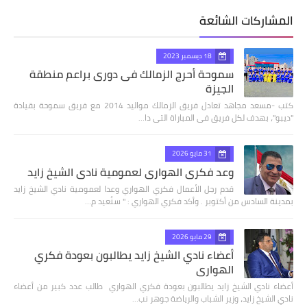
المشاركات الشائعة
18 ديسمبر 2023
سموحة أحرج الزمالك فى دورى براعم منطقة
الجيزة
كتب -مسعد مجاهد تعادل فريق الزمالك مواليد 2014 مع فريق سموحة بقيادة
"ديبو"، بهدف لكل فريق فى المباراة التى دا…
31 مايو 2026
وعد فكري الهواري لعمومية نادي الشيخ زايد
قدم رجل الأعمال فكري الهواري وعدا لعمومية نادي الشيخ زايد
بمدينة السادس من أكتوبر . وأكد فكري الهواري : " سنُعيد م…
29 مايو 2026
أعضاء نادي الشيخ زايد يطالبون بعودة فكري
الهواري
أعضاء نادي الشيخ زايد يطالبون بعودة فكري الهواري طالب عدد كبير من أعضاء
نادي الشيخ زايد، وزير الشباب والرياضة جوهر نب…