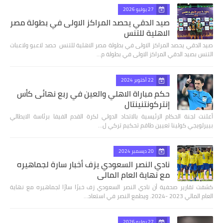
27 يوليو 2026
صيد الدقي يحصد المراكز الاولى في بطولة مصر
الاهلية للتنس
صيد الدقي يحصد المراكز الاولى في بطولة مصر الاهلية للتنس حصد لاعبو ولاعبات
التنس بصيد الدقي المراكز الاولى في بطولة م…
22 أكتوبر 2024
حكم مباراة الاهلي والعين في ربع نهائى كأس
إنتركونتنينتال
أعلنت لجنة الحكام الرئيسية بالاتحاد الدولي لكرة القدم الفيفا برئاسة الايطالي
بييرلويجي كولينا تعيين طاقم تحكيم تركي ل…
20 ديسمبر 2024
نادي النصر السعودي يزف أخبار سارة لجماهيره
مع نهاية العام المالي
كشفت تقارير صحفية أن نادي النصر السعودي زف خبرًا سارًا لجماهيره مع نهاية
العام المالي 2023 -2024. ويطمع النصر في استعاد…
27 يوليو 2026