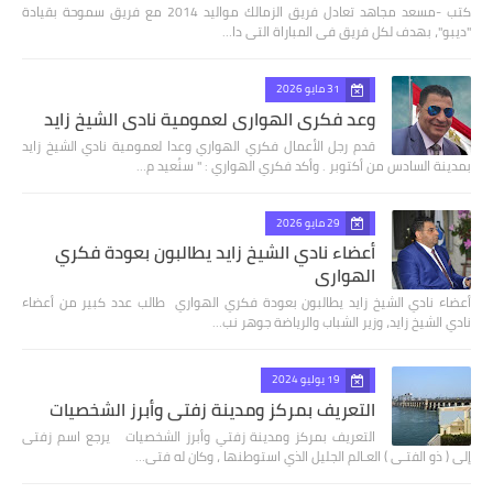
كتب -مسعد مجاهد تعادل فريق الزمالك مواليد 2014 مع فريق سموحة بقيادة
"ديبو"، بهدف لكل فريق فى المباراة التى دا…
31 مايو 2026
وعد فكري الهواري لعمومية نادي الشيخ زايد
قدم رجل الأعمال فكري الهواري وعدا لعمومية نادي الشيخ زايد
بمدينة السادس من أكتوبر . وأكد فكري الهواري : " سنُعيد م…
29 مايو 2026
أعضاء نادي الشيخ زايد يطالبون بعودة فكري
الهواري
أعضاء نادي الشيخ زايد يطالبون بعودة فكري الهواري طالب عدد كبير من أعضاء
نادي الشيخ زايد، وزير الشباب والرياضة جوهر نب…
19 يوليو 2024
التعريف بمركز ومدينة زفتي وأبرز الشخصيات
التعريف بمركز ومدينة زفتي وأبرز الشخصيات يرجع اسم زفتى
إلى ( ذو الفتـى ) العـالم الجليل الذي استوطنها ، وكان له فتى…