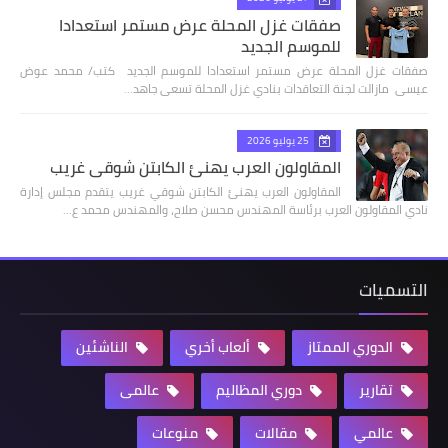
صفقات غزل المحلة عرض مستمر استعدادا
للموسم الجديد
صفقات غزل المحلة عرض مستمر استعدادا للموسم الجديد كتب/ محمد عوض
عيسى مازالت لجنة التعاقدات بنادي غزل المحلة تسعى جاهد…
25 يوليو 2026
المقاولون العرب يهنئ الكابتن شوقي غريب
المقاولون العرب يهنئ الكابتن شوقي غريب يتقدم مجلس إدارة
نادي المقاولون العرب برئاسة المهندس محسن صلاح، والمهندس محمد ع…
التسميات
الدوري الممتاز
ألعاب أخري
الناشئين
تقارير
دوري المظاليم
عالمى
عالمي
مقالات
منوعات