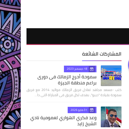
المشاركات الشائعة
18 ديسمبر 2023
سموحة أحرج الزمالك فى دورى
براعم منطقة الجيزة
كتب -مسعد مجاهد تعادل فريق الزمالك مواليد 2014 مع فريق
سموحة بقيادة "ديبو"، بهدف لكل فريق فى المباراة التى دا…
31 مايو 2026
وعد فكري الهواري لعمومية نادي
الشيخ زايد