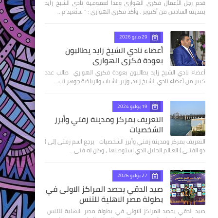
قدم رجل الأعمال فكري الهواري وعدا لعمومية نادي الشيخ زايد
بمدينة السادس من أكتوبر . وأكد فكري الهواري : " سنُعيد م…
29 مايو 2026
أعضاء نادي الشيخ زايد يطالبون
بعودة فكري الهواري
أعضاء نادي الشيخ زايد يطالبون بعودة فكري الهواري طالب عدد
كبير من أعضاء نادي الشيخ زايد، وزير الشباب والرياضة جوهر نب…
19 يوليو 2024
التعريف بمركز ومدينة زفتي وأبرز
الشخصيات
التعريف بمركز ومدينة زفتي وأبرز الشخصيات يرجع اسم زفتى إلى (
ذو الفتـى ) العـالم الجليل الذي استوطنها ، وكان له فتى…
27 يوليو 2026
صيد الدقي يحصد المراكز الاولى في
بطولة مصر الاهلية للتنس
صيد الدقي يحصد المراكز الاولى في بطولة مصر الاهلية للتنس