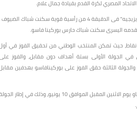
لاتحاد المصري لكرة القدم بقيادة جمال علام.
أحرز هدفي منتخب مصر، اللاعب محمود حسن "تريزيجيه" فى الدقيقة 4 من رأسية قوية سكنت شباك الضيوف ،
يتصدر منتخب مصر المجموعة الأولى برصيد 9 نقاط، حيث تمكن المنتخب الوطني من تحقيق الفوز في أول
في الجولة الأولى بستة أهداف دون مقابل، والفوز على
والجولة الثالثة حقق الفوز على بوركينافاسو بهدفين مقابل
ويواجه المنتخب المصري نظيره منتخب غينيا بيساو يوم الاثنين المقبل الموافق 10 يونيو، وذلك في إطار الجول