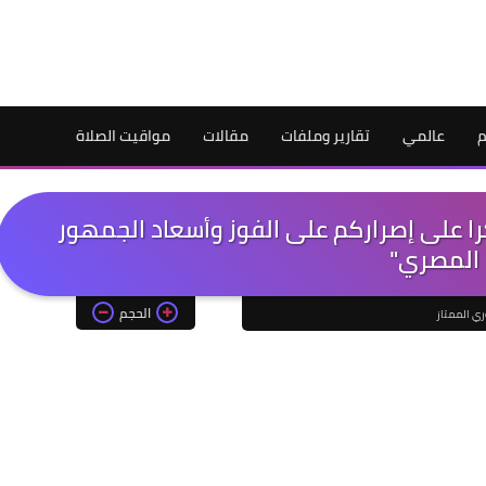
م
عالمي
تقارير وملفات
مقالات
مواقيت الصلاة
كرا على إصراركم على الفوز وأسعاد الجمهور
المصري"
الحجم
ري الممتاز