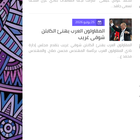
محمد عوض عيسى مازالت لجنة التعاقدات بنادي غزل المحلة
تسعى جاهد…
25 يوليو 2026
المقاولون العرب يهنئ الكابتن
شوقي غريب
المقاولون العرب يهنئ الكابتن شوقي غريب يتقدم مجلس إدارة
نادي المقاولون العرب برئاسة المهندس محسن صلاح، والمهندس
محمد ع…
ة غينيا القادمة، وحصد ثلاث نقاط أخرى تقربه من التأهل لكأس العالم 2026،