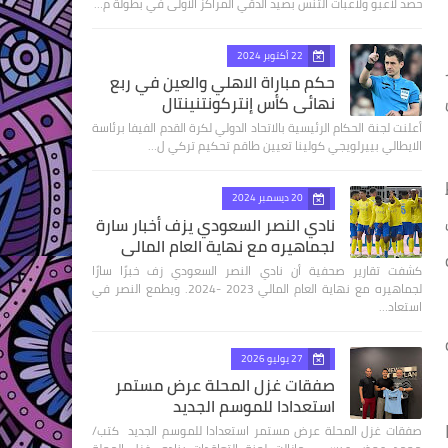
حصد لاعبو ولاعبات التنس بصيد الدقي المراكز الاولى في بطولة م…
22 أكتوبر 2024
حكم مباراة الاهلي والعين في ربع
نهائى كأس إنتركونتنينتال
أعلنت لجنة الحكام الرئيسية بالاتحاد الدولي لكرة القدم الفيفا برئاسة
الايطالي بييرلويجي كولينا تعيين طاقم تحكيم تركي ل…
20 ديسمبر 2024
ف
نادي النصر السعودي يزف أخبار سارة
لجماهيره مع نهاية العام المالي
كشفت تقارير صحفية أن نادي النصر السعودي زف خبرًا سارًا
لجماهيره مع نهاية العام المالي 2023 -2024. ويطمع النصر في
استعاد…
27 يوليو 2026
صفقات غزل المحلة عرض مستمر
استعدادا للموسم الجديد
صفقات غزل المحلة عرض مستمر استعدادا للموسم الجديد كتب/