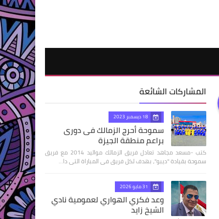
المشاركات الشائعة
18 ديسمبر 2023
سموحة أحرج الزمالك فى دورى
براعم منطقة الجيزة
كتب -مسعد مجاهد تعادل فريق الزمالك مواليد 2014 مع فريق
سموحة بقيادة "ديبو"، بهدف لكل فريق فى المباراة التى دا…
31 مايو 2026
وعد فكري الهواري لعمومية نادي
الشيخ زايد