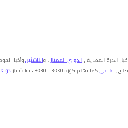
بار الكرة المصرية ،
الدوري الممتاز
، و
الناشئين
وأخبار نجوم
لاح ،
عالمي
كما يهتم كورة 3030 - kora3030 بأخبار
دوري