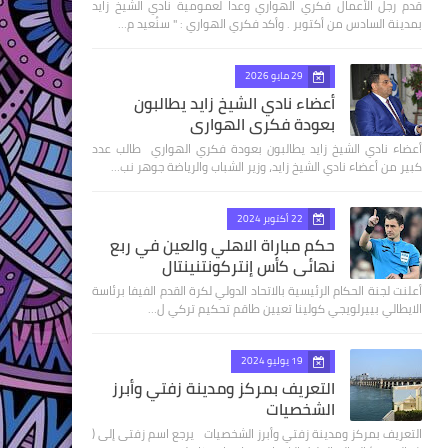
قدم رجل الأعمال فكري الهواري وعدا لعمومية نادي الشيخ زايد
بمدينة السادس من أكتوبر . وأكد فكري الهواري : " سنُعيد م…
29 مايو 2026
أعضاء نادي الشيخ زايد يطالبون
بعودة فكري الهواري
أعضاء نادي الشيخ زايد يطالبون بعودة فكري الهواري طالب عدد
كبير من أعضاء نادي الشيخ زايد، وزير الشباب والرياضة جوهر نب…
22 أكتوبر 2024
حكم مباراة الاهلي والعين في ربع
نهائى كأس إنتركونتنينتال
أعلنت لجنة الحكام الرئيسية بالاتحاد الدولي لكرة القدم الفيفا برئاسة
الايطالي بييرلويجي كولينا تعيين طاقم تحكيم تركي ل…
19 يوليو 2024
التعريف بمركز ومدينة زفتي وأبرز
الشخصيات
التعريف بمركز ومدينة زفتي وأبرز الشخصيات يرجع اسم زفتى إلى (