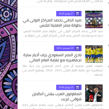
ذو الفتـى ) العـالم الجليل الذي استوطنها ، وكان له فتى…
27 يوليو 2026
صيد الدقي يحصد المراكز الاولى في
بطولة مصر الاهلية للتنس
صيد الدقي يحصد المراكز الاولى في بطولة مصر الاهلية للتنس
حصد لاعبو ولاعبات التنس بصيد الدقي المراكز الاولى في بطولة م…
وهو
20 ديسمبر 2024
نادي النصر السعودي يزف أخبار سارة
لجماهيره مع نهاية العام المالي
كشفت تقارير صحفية أن نادي النصر السعودي زف خبرًا سارًا
لجماهيره مع نهاية العام المالي 2023 -2024. ويطمع النصر في
استعاد…
25 يوليو 2026
المقاولون العرب يهنئ الكابتن
شوقي غريب
المقاولون العرب يهنئ الكابتن شوقي غريب يتقدم مجلس إدارة