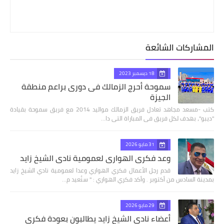
المشاركات الشائعة
18 ديسمبر 2023
سموحة أحرج الزمالك فى دورى براعم منطقة
الجيزة
كتب -مسعد مجاهد تعادل فريق الزمالك مواليد 2014 مع فريق سموحة بقيادة
"ديبو"، بهدف لكل فريق فى المباراة التى دا…
31 مايو 2026
وعد فكري الهواري لعمومية نادي الشيخ زايد
قدم رجل الأعمال فكري الهواري وعدا لعمومية نادي الشيخ زايد
بمدينة السادس من أكتوبر . وأكد فكري الهواري : " سنُعيد م…
29 مايو 2026
أعضاء نادي الشيخ زايد يطالبون بعودة فكري