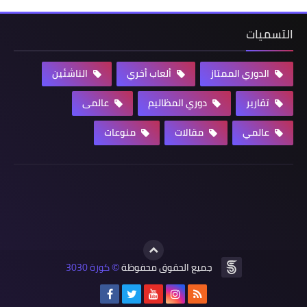
التسميات
الدوري الممتاز
ألعاب أخري
الناشئين
تقارير
دوري المظاليم
عالمى
عالمي
مقالات
منوعات
جميع الحقوق محفوظة
كورة 3030
©