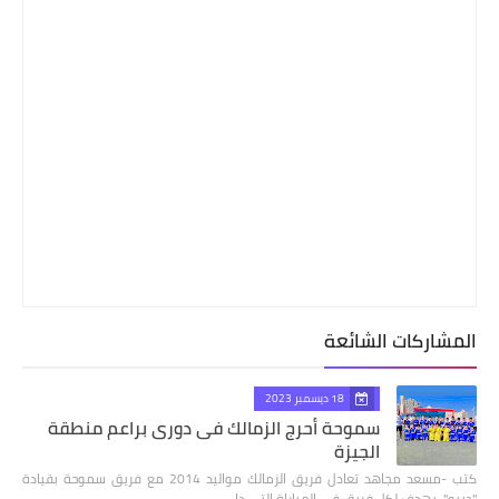
المشاركات الشائعة
18 ديسمبر 2023
سموحة أحرج الزمالك فى دورى براعم منطقة
الجيزة
كتب -مسعد مجاهد تعادل فريق الزمالك مواليد 2014 مع فريق سموحة بقيادة
"ديبو"، بهدف لكل فريق فى المباراة التى دا…