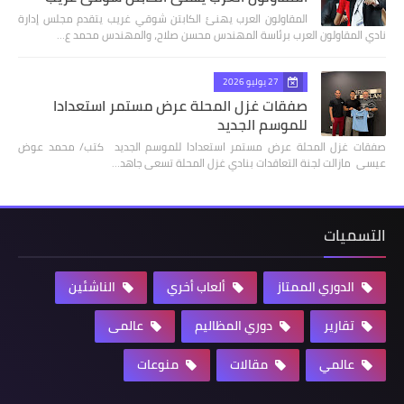
المقاولون العرب يهنئ الكابتن شوقي غريب يتقدم مجلس إدارة
نادي المقاولون العرب برئاسة المهندس محسن صلاح، والمهندس محمد ع…
27 يوليو 2026
صفقات غزل المحلة عرض مستمر استعدادا
للموسم الجديد
صفقات غزل المحلة عرض مستمر استعدادا للموسم الجديد كتب/ محمد عوض
عيسى مازالت لجنة التعاقدات بنادي غزل المحلة تسعى جاهد…
التسميات
الدوري الممتاز
ألعاب أخري
الناشئين
تقارير
دوري المظاليم
عالمى
عالمي
مقالات
منوعات