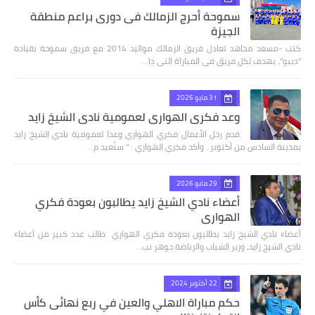
سموحة أحرج الزمالك فى دورى براعم منطقة
الجيزة
كتب -مسعد مجاهد تعادل فريق الزمالك مواليد 2014 مع فريق سموحة بقيادة
"ديبو"، بهدف لكل فريق فى المباراة التى دا…
31 مايو 2026
وعد فكري الهواري لعمومية نادي الشيخ زايد
قدم رجل الأعمال فكري الهواري وعدا لعمومية نادي الشيخ زايد
بمدينة السادس من أكتوبر . وأكد فكري الهواري : " سنُعيد م…
29 مايو 2026
أعضاء نادي الشيخ زايد يطالبون بعودة فكري
الهواري
أعضاء نادي الشيخ زايد يطالبون بعودة فكري الهواري طالب عدد كبير من أعضاء
نادي الشيخ زايد، وزير الشباب والرياضة جوهر نب…
22 أكتوبر 2024
حكم مباراة الاهلي والعين في ربع نهائى كأس