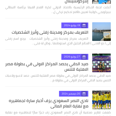
إنتركونتنينتال
أعلنت لجنة الحكام الرئيسية بالاتحاد الدولي لكرة القدم الفيفا برئاسة الايطالي
بييرلويجي كولينا تعيين طاقم تحكيم تركي ل…
19 يوليو 2024
التعريف بمركز ومدينة زفتي وأبرز الشخصيات
التعريف بمركز ومدينة زفتي وأبرز الشخصيات يرجع اسم زفتى
إلى ( ذو الفتـى ) العـالم الجليل الذي استوطنها ، وكان له فتى…
27 يوليو 2026
صيد الدقي يحصد المراكز الاولى في بطولة مصر
الاهلية للتنس
صيد الدقي يحصد المراكز الاولى في بطولة مصر الاهلية للتنس حصد لاعبو ولاعبات
التنس بصيد الدقي المراكز الاولى في بطولة م…
20 ديسمبر 2024
نادي النصر السعودي يزف أخبار سارة لجماهيره
مع نهاية العام المالي
كشفت تقارير صحفية أن نادي النصر السعودي زف خبرًا سارًا لجماهيره مع نهاية