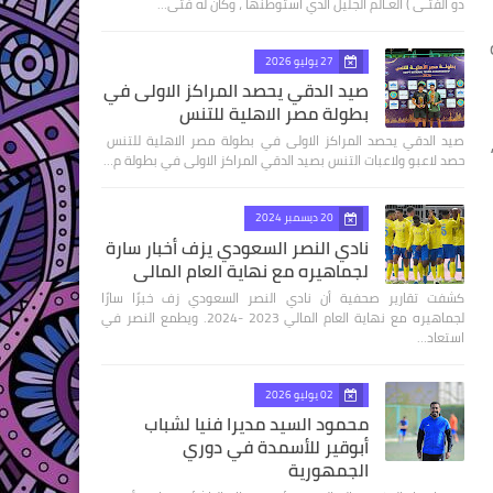
ذو الفتـى ) العـالم الجليل الذي استوطنها ، وكان له فتى…
ولة
27 يوليو 2026
صيد الدقي يحصد المراكز الاولى في
بطولة مصر الاهلية للتنس
صيد الدقي يحصد المراكز الاولى في بطولة مصر الاهلية للتنس
حصد لاعبو ولاعبات التنس بصيد الدقي المراكز الاولى في بطولة م…
20 ديسمبر 2024
نادي النصر السعودي يزف أخبار سارة
لجماهيره مع نهاية العام المالي
كشفت تقارير صحفية أن نادي النصر السعودي زف خبرًا سارًا
لجماهيره مع نهاية العام المالي 2023 -2024. ويطمع النصر في
استعاد…
02 يوليو 2026
محمود السيد مديرا فنيا لشباب
أبوقير للأسمدة في دوري
الجمهورية