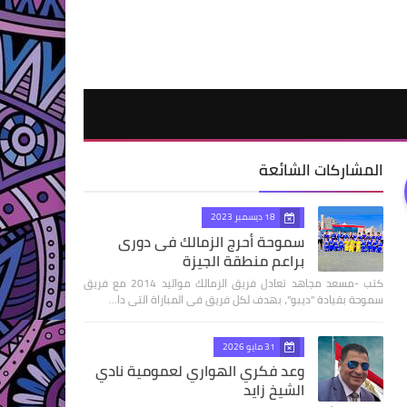
المشاركات الشائعة
18 ديسمبر 2023
سموحة أحرج الزمالك فى دورى
براعم منطقة الجيزة
كتب -مسعد مجاهد تعادل فريق الزمالك مواليد 2014 مع فريق
سموحة بقيادة "ديبو"، بهدف لكل فريق فى المباراة التى دا…
31 مايو 2026
وعد فكري الهواري لعمومية نادي
الشيخ زايد