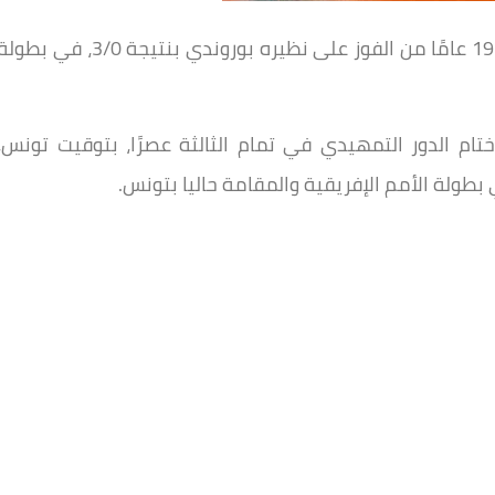
نجح المنتخب الوطني لناشئي الكرة الطائرة تحت 19 عامًا من الفوز على نظيره بوروندي بنتيجة 3/0، في بط
ختام الدور التمهيدي في تمام الثالثة عصرًا، بتوقيت تونس،
بطولة الأمم الإفريقية والمقامة حاليا بتونس.