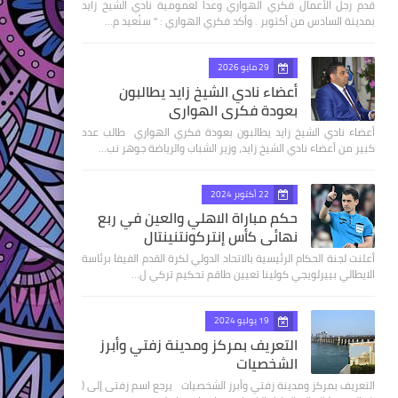
قدم رجل الأعمال فكري الهواري وعدا لعمومية نادي الشيخ زايد
بمدينة السادس من أكتوبر . وأكد فكري الهواري : " سنُعيد م…
29 مايو 2026
أعضاء نادي الشيخ زايد يطالبون
بعودة فكري الهواري
أعضاء نادي الشيخ زايد يطالبون بعودة فكري الهواري طالب عدد
كبير من أعضاء نادي الشيخ زايد، وزير الشباب والرياضة جوهر نب…
22 أكتوبر 2024
حكم مباراة الاهلي والعين في ربع
نهائى كأس إنتركونتنينتال
أعلنت لجنة الحكام الرئيسية بالاتحاد الدولي لكرة القدم الفيفا برئاسة
الايطالي بييرلويجي كولينا تعيين طاقم تحكيم تركي ل…
19 يوليو 2024
التعريف بمركز ومدينة زفتي وأبرز
الشخصيات
التعريف بمركز ومدينة زفتي وأبرز الشخصيات يرجع اسم زفتى إلى (