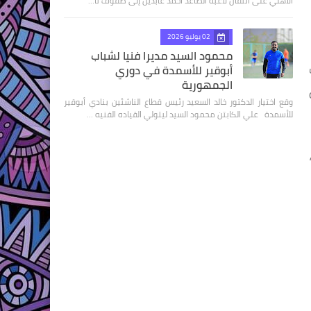
الأهلي على انتقال لاعبه الصاعد أحمد عابدين إلى صفوف نا…
02 يوليو 2026
محمود السيد مديرا فنيا لشباب
أبوقير للأسمدة في دوري
الجمهورية
وقع اختيار الدكتور خالد السعيد رئيس قطاع الناشئين بنادي أبوقير
للأسمدة علي الكابتن محمود السيد ليتولي القياده الفنيه …