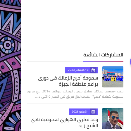
المشاركات الشائعة
18 ديسمبر 2023
سموحة أحرج الزمالك فى دورى
براعم منطقة الجيزة
كتب -مسعد مجاهد تعادل فريق الزمالك مواليد 2014 مع فريق
سموحة بقيادة "ديبو"، بهدف لكل فريق فى المباراة التى دا…
31 مايو 2026
وعد فكري الهواري لعمومية نادي
الشيخ زايد