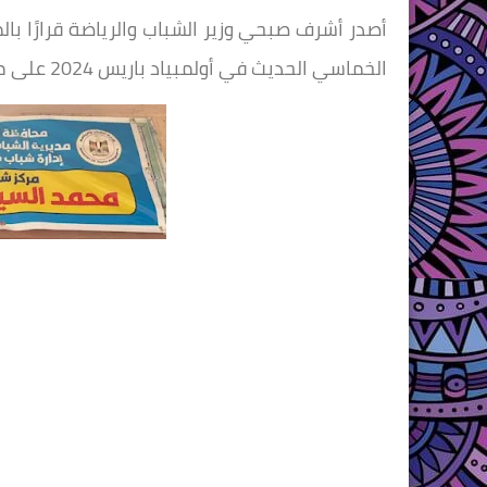
أصدر أشرف صبحي وزير الشباب والرياضة قرارًا ب
الخماسي الحديث في أولمبياد باريس 2024 على مركز شباب قرية مشال مركز بسيون بمحافظة الغربية.