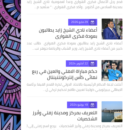
قدم رجل الأعمال فكري الهواري وعدا لعمومية نادي الشيخ زايد
بمدينة السادس من أكتوبر . وأكد فكري الهواري : " سنُعيد م…
29 مايو 2026
أعضاء نادي الشيخ زايد يطالبون
بعودة فكري الهواري
أعضاء نادي الشيخ زايد يطالبون بعودة فكري الهواري طالب عدد
كبير من أعضاء نادي الشيخ زايد، وزير الشباب والرياضة جوهر نب…
22 أكتوبر 2024
حكم مباراة الاهلي والعين في ربع
نهائى كأس إنتركونتنينتال
أعلنت لجنة الحكام الرئيسية بالاتحاد الدولي لكرة القدم الفيفا برئاسة
الايطالي بييرلويجي كولينا تعيين طاقم تحكيم تركي ل…
19 يوليو 2024
التعريف بمركز ومدينة زفتي وأبرز
الشخصيات
التعريف بمركز ومدينة زفتي وأبرز الشخصيات يرجع اسم زفتى إلى (