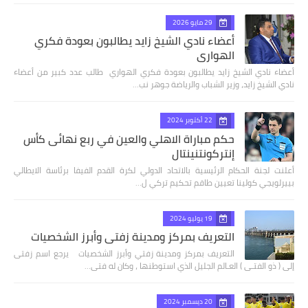
29 مايو 2026
أعضاء نادي الشيخ زايد يطالبون بعودة فكري
الهواري
أعضاء نادي الشيخ زايد يطالبون بعودة فكري الهواري طالب عدد كبير من أعضاء
نادي الشيخ زايد، وزير الشباب والرياضة جوهر نب…
22 أكتوبر 2024
حكم مباراة الاهلي والعين في ربع نهائى كأس
إنتركونتنينتال
أعلنت لجنة الحكام الرئيسية بالاتحاد الدولي لكرة القدم الفيفا برئاسة الايطالي
بييرلويجي كولينا تعيين طاقم تحكيم تركي ل…
19 يوليو 2024
التعريف بمركز ومدينة زفتي وأبرز الشخصيات
التعريف بمركز ومدينة زفتي وأبرز الشخصيات يرجع اسم زفتى
إلى ( ذو الفتـى ) العـالم الجليل الذي استوطنها ، وكان له فتى…
20 ديسمبر 2024