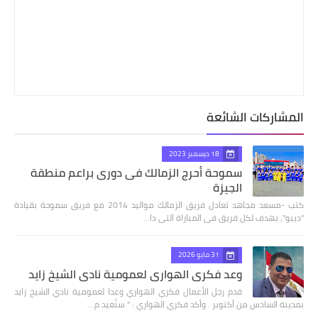
المشاركات الشائعة
18 ديسمبر 2023
سموحة أحرج الزمالك فى دورى براعم منطقة
الجيزة
كتب -مسعد مجاهد تعادل فريق الزمالك مواليد 2014 مع فريق سموحة بقيادة
"ديبو"، بهدف لكل فريق فى المباراة التى دا…
31 مايو 2026
وعد فكري الهواري لعمومية نادي الشيخ زايد
قدم رجل الأعمال فكري الهواري وعدا لعمومية نادي الشيخ زايد
بمدينة السادس من أكتوبر . وأكد فكري الهواري : " سنُعيد م…