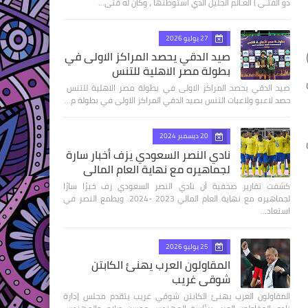
ذو الفتـى ) العـالم الجليل الذي استوطنها ، وكان له فتى…
27 يوليو 2026
صه )
صيد الدقي يحصد المراكز الاولى في
بطولة مصر الاهلية للتنس
صيد الدقي يحصد المراكز الاولى في بطولة مصر الاهلية للتنس
حصد لاعبو ولاعبات التنس بصيد الدقي المراكز الاولى في بطولة م…
20 ديسمبر 2024
ان
نادي النصر السعودي يزف أخبار سارة
لجماهيره مع نهاية العام المالي
كشفت تقارير صحفية أن نادي النصر السعودي زف خبرًا سارًا
لجماهيره مع نهاية العام المالي 2023 -2024. ويطمع النصر في
استعاد…
25 يوليو 2026
المقاولون العرب يهنئ الكابتن
شوقي غريب
المقاولون العرب يهنئ الكابتن شوقي غريب يتقدم مجلس إدارة