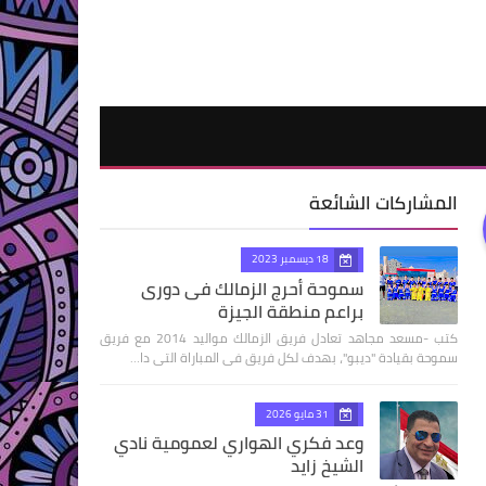
المشاركات الشائعة
18 ديسمبر 2023
سموحة أحرج الزمالك فى دورى
براعم منطقة الجيزة
كتب -مسعد مجاهد تعادل فريق الزمالك مواليد 2014 مع فريق
سموحة بقيادة "ديبو"، بهدف لكل فريق فى المباراة التى دا…
31 مايو 2026
وعد فكري الهواري لعمومية نادي
الشيخ زايد