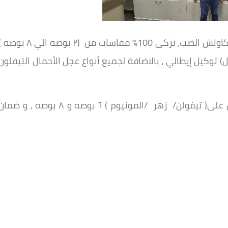
ويوجد بشركة المصري جروب جميع أنواع العجل الكاوتش الصب، تركى 100% مقاسات من (٢ بوصه الي ٨ بو
) توكيل إيطالي ، بالاضافة لجميع أنواع عجل الأحمال التيفلون
كما يتوفر جميع أنواع عجل السقالات بوليوريثان على( تيفولن/ زهر /المونيوم ) ٦ بوصه و ٨ بوصه ، و ضم