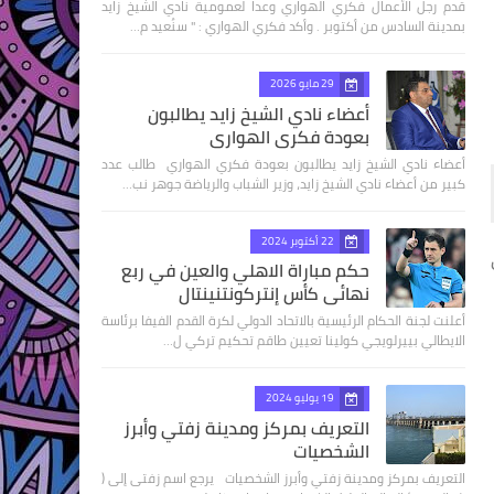
قدم رجل الأعمال فكري الهواري وعدا لعمومية نادي الشيخ زايد
بمدينة السادس من أكتوبر . وأكد فكري الهواري : " سنُعيد م…
29 مايو 2026
أعضاء نادي الشيخ زايد يطالبون
بعودة فكري الهواري
أعضاء نادي الشيخ زايد يطالبون بعودة فكري الهواري طالب عدد
كبير من أعضاء نادي الشيخ زايد، وزير الشباب والرياضة جوهر نب…
22 أكتوبر 2024
حكم مباراة الاهلي والعين في ربع
نهائى كأس إنتركونتنينتال
أعلنت لجنة الحكام الرئيسية بالاتحاد الدولي لكرة القدم الفيفا برئاسة
الايطالي بييرلويجي كولينا تعيين طاقم تحكيم تركي ل…
19 يوليو 2024
التعريف بمركز ومدينة زفتي وأبرز
الشخصيات
التعريف بمركز ومدينة زفتي وأبرز الشخصيات يرجع اسم زفتى إلى (