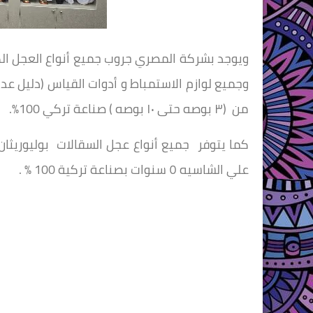
وجميع لوازم الاستمباط و أدوات القياس (دليل عدل
من (٣ بوصه حتى ١٠ بوصه ) صناعة تركي 100%.
علي الشاسيه ٥ سنوات بصناعة تركية 100 % .