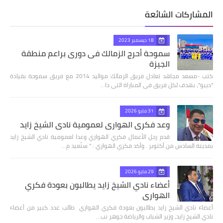
المشاركات الشائعة
18 ديسمبر 2023
سموحة أحرج الزمالك فى دورى براعم منطقة
الجيزة
كتب -مسعد مجاهد تعادل فريق الزمالك مواليد 2014 مع فريق سموحة بقيادة
"ديبو"، بهدف لكل فريق فى المباراة التى دا…
31 مايو 2026
وعد فكري الهواري لعمومية نادي الشيخ زايد
قدم رجل الأعمال فكري الهواري وعدا لعمومية نادي الشيخ زايد
بمدينة السادس من أكتوبر . وأكد فكري الهواري : " سنُعيد م…
29 مايو 2026
أعضاء نادي الشيخ زايد يطالبون بعودة فكري
الهواري
أعضاء نادي الشيخ زايد يطالبون بعودة فكري الهواري طالب عدد كبير من أعضاء
نادي الشيخ زايد، وزير الشباب والرياضة جوهر نب…