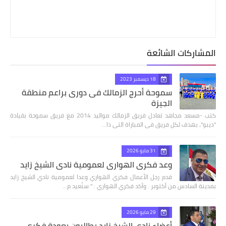
المشاركات الشائعة
18 ديسمبر 2023
سموحة أحرج الزمالك فى دورى براعم منطقة
الجيزة
كتب -مسعد مجاهد تعادل فريق الزمالك مواليد 2014 مع فريق سموحة بقيادة
"ديبو"، بهدف لكل فريق فى المباراة التى دا…
31 مايو 2026
وعد فكري الهواري لعمومية نادي الشيخ زايد
قدم رجل الأعمال فكري الهواري وعدا لعمومية نادي الشيخ زايد
بمدينة السادس من أكتوبر . وأكد فكري الهواري : " سنُعيد م…
29 مايو 2026
أعضاء نادي الشيخ زايد يطالبون بعودة فكري