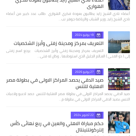
الهواري
أعضاء نادي الشيخ زايد يطالبون بعودة فكري الهواري طالب عدد كبير من أعضاء
نادي الشيخ زايد، وزير الشباب والرياضة جوهر نب…
19 يوليو 2024
التعريف بمركز ومدينة زفتي وأبرز الشخصيات
التعريف بمركز ومدينة زفتي وأبرز الشخصيات يرجع اسم زفتى
إلى ( ذو الفتـى ) العـالم الجليل الذي استوطنها ، وكان له فتى…
27 يوليو 2026
صيد الدقي يحصد المراكز الاولى في بطولة مصر
الاهلية للتنس
صيد الدقي يحصد المراكز الاولى في بطولة مصر الاهلية للتنس حصد لاعبو ولاعبات
التنس بصيد الدقي المراكز الاولى في بطولة م…
22 أكتوبر 2024
حكم مباراة الاهلي والعين في ربع نهائى كأس
إنتركونتنينتال