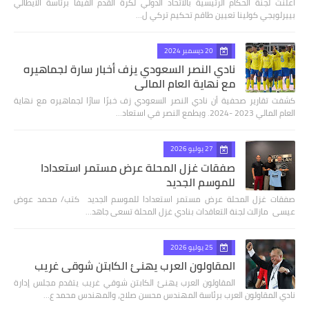
أعلنت لجنة الحكام الرئيسية بالاتحاد الدولي لكرة القدم الفيفا برئاسة الايطالي
بييرلويجي كولينا تعيين طاقم تحكيم تركي ل…
20 ديسمبر 2024
نادي النصر السعودي يزف أخبار سارة لجماهيره
مع نهاية العام المالي
كشفت تقارير صحفية أن نادي النصر السعودي زف خبرًا سارًا لجماهيره مع نهاية
العام المالي 2023 -2024. ويطمع النصر في استعاد…
27 يوليو 2026
صفقات غزل المحلة عرض مستمر استعدادا
للموسم الجديد
صفقات غزل المحلة عرض مستمر استعدادا للموسم الجديد كتب/ محمد عوض
عيسى مازالت لجنة التعاقدات بنادي غزل المحلة تسعى جاهد…
25 يوليو 2026
المقاولون العرب يهنئ الكابتن شوقي غريب
المقاولون العرب يهنئ الكابتن شوقي غريب يتقدم مجلس إدارة
نادي المقاولون العرب برئاسة المهندس محسن صلاح، والمهندس محمد ع…