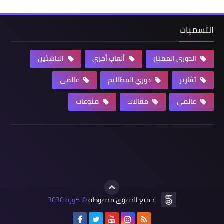
التسميات
الدوري الممتاز
ألعاب أخري
الناشئين
تقارير
دوري المظاليم
عالمى
عالمي
مقالات
منوعات
جميع الحقوق محفوظة
كورة 3030
©