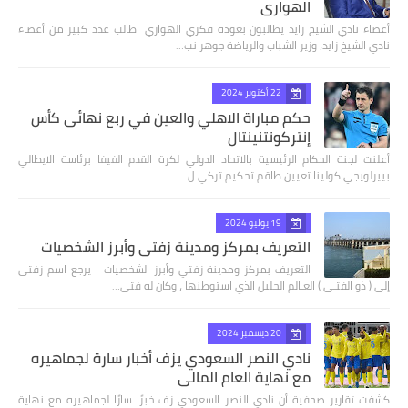
الهواري
أعضاء نادي الشيخ زايد يطالبون بعودة فكري الهواري طالب عدد كبير من أعضاء
نادي الشيخ زايد، وزير الشباب والرياضة جوهر نب…
22 أكتوبر 2024
حكم مباراة الاهلي والعين في ربع نهائى كأس
إنتركونتنينتال
أعلنت لجنة الحكام الرئيسية بالاتحاد الدولي لكرة القدم الفيفا برئاسة الايطالي
بييرلويجي كولينا تعيين طاقم تحكيم تركي ل…
19 يوليو 2024
التعريف بمركز ومدينة زفتي وأبرز الشخصيات
التعريف بمركز ومدينة زفتي وأبرز الشخصيات يرجع اسم زفتى
إلى ( ذو الفتـى ) العـالم الجليل الذي استوطنها ، وكان له فتى…
20 ديسمبر 2024
نادي النصر السعودي يزف أخبار سارة لجماهيره
مع نهاية العام المالي
كشفت تقارير صحفية أن نادي النصر السعودي زف خبرًا سارًا لجماهيره مع نهاية