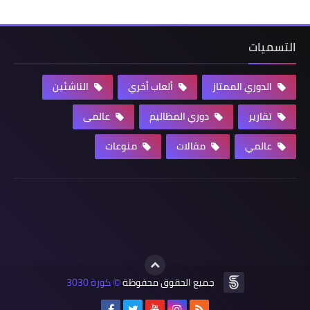
التسميات
الدوري الممتاز
ألعاب أخري
الناشئين
تقارير
دوري المظاليم
عالمى
عالمي
مقالات
منوعات
جميع الحقوق محفوظة
كورة 3030
©