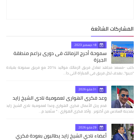
المشاركات الشائعة
18 ديسمبر 2023
سموحة أحرج الزمالك فى دورى براعم منطقة
الجيزة
كتب -مسعد مجاهد تعادل فريق الزمالك مواليد 2014 مع فريق سموحة بقيادة
"ديبو"، بهدف لكل فريق فى المباراة التى دا…
31 مايو 2026
وعد فكري الهواري لعمومية نادي الشيخ زايد
قدم رجل الأعمال فكري الهواري وعدا لعمومية نادي الشيخ زايد
بمدينة السادس من أكتوبر . وأكد فكري الهواري : " سنُعيد م…
29 مايو 2026
أعضاء نادي الشيخ زايد يطالبون بعودة فكري