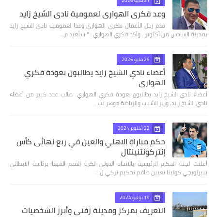
31 مايو 2026
وعد فكري الهواري لعمومية نادي الشيخ زايد
قدم رجل الأعمال فكري الهواري وعدا لعمومية نادي الشيخ زايد
بمدينة السادس من أكتوبر . وأكد فكري الهواري : " سنُعيد م…
29 مايو 2026
أعضاء نادي الشيخ زايد يطالبون بعودة فكري
الهواري
أعضاء نادي الشيخ زايد يطالبون بعودة فكري الهواري طالب عدد كبير من أعضاء
نادي الشيخ زايد، وزير الشباب والرياضة جوهر نب…
22 أكتوبر 2024
حكم مباراة الاهلي والعين في ربع نهائى كأس
إنتركونتنينتال
أعلنت لجنة الحكام الرئيسية بالاتحاد الدولي لكرة القدم الفيفا برئاسة الايطالي
بييرلويجي كولينا تعيين طاقم تحكيم تركي ل…
19 يوليو 2024
التعريف بمركز ومدينة زفتي وأبرز الشخصيات