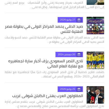
التعريف بمركز ومدينة زفتي وأبرز الشخصيات يرجع اسم زفتى
إلى ( ذو الفتـى ) العـالم الجليل الذي استوطنها ، وكان له فتى…
27 يوليو 2026
صيد الدقي يحصد المراكز الاولى في بطولة مصر
الاهلية للتنس
صيد الدقي يحصد المراكز الاولى في بطولة مصر الاهلية للتنس حصد لاعبو ولاعبات
التنس بصيد الدقي المراكز الاولى في بطولة م…
20 ديسمبر 2024
نادي النصر السعودي يزف أخبار سارة لجماهيره
مع نهاية العام المالي
كشفت تقارير صحفية أن نادي النصر السعودي زف خبرًا سارًا لجماهيره مع نهاية
العام المالي 2023 -2024. ويطمع النصر في استعاد…
25 يوليو 2026
المقاولون العرب يهنئ الكابتن شوقي غريب
المقاولون العرب يهنئ الكابتن شوقي غريب يتقدم مجلس إدارة
نادي المقاولون العرب برئاسة المهندس محسن صلاح، والمهندس محمد ع…