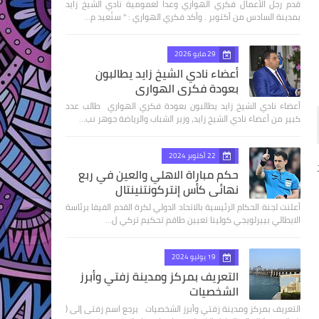
قدم رجل الأعمال فكري الهواري وعدا لعمومية نادي الشيخ زايد
بمدينة السادس من أكتوبر . وأكد فكري الهواري : " سنُعيد م…
29 مايو 2026
أعضاء نادي الشيخ زايد يطالبون
بعودة فكري الهواري
أعضاء نادي الشيخ زايد يطالبون بعودة فكري الهواري طالب عدد
كبير من أعضاء نادي الشيخ زايد، وزير الشباب والرياضة جوهر نب…
22 أكتوبر 2024
حكم مباراة الاهلي والعين في ربع
نهائى كأس إنتركونتنينتال
أعلنت لجنة الحكام الرئيسية بالاتحاد الدولي لكرة القدم الفيفا برئاسة
الايطالي بييرلويجي كولينا تعيين طاقم تحكيم تركي ل…
19 يوليو 2024
التعريف بمركز ومدينة زفتي وأبرز
الشخصيات
التعريف بمركز ومدينة زفتي وأبرز الشخصيات يرجع اسم زفتى إلى (