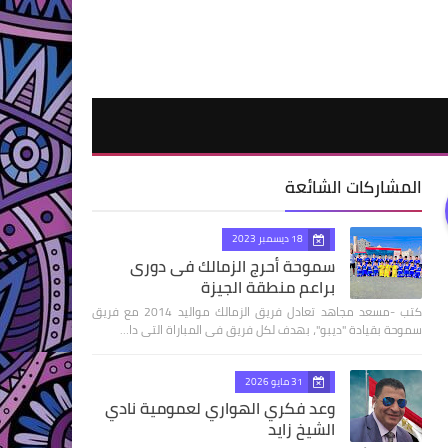
المشاركات الشائعة
18 ديسمبر 2023
سموحة أحرج الزمالك فى دورى
براعم منطقة الجيزة
كتب -مسعد مجاهد تعادل فريق الزمالك مواليد 2014 مع فريق
سموحة بقيادة "ديبو"، بهدف لكل فريق فى المباراة التى دا…
31 مايو 2026
وعد فكري الهواري لعمومية نادي
الشيخ زايد