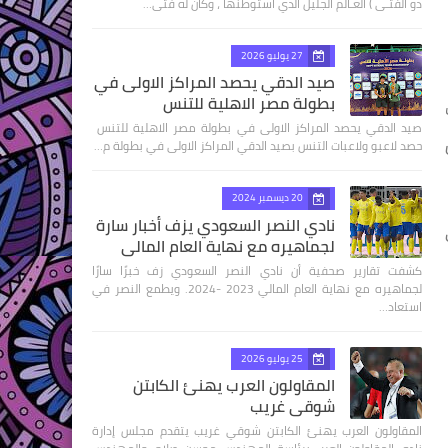
ذو الفتـى ) العـالم الجليل الذي استوطنها ، وكان له فتى…
27 يوليو 2026
صيد الدقي يحصد المراكز الاولى في
بطولة مصر الاهلية للتنس
صيد الدقي يحصد المراكز الاولى في بطولة مصر الاهلية للتنس
حصد لاعبو ولاعبات التنس بصيد الدقي المراكز الاولى في بطولة م…
20 ديسمبر 2024
نادي النصر السعودي يزف أخبار سارة
لجماهيره مع نهاية العام المالي
كشفت تقارير صحفية أن نادي النصر السعودي زف خبرًا سارًا
لجماهيره مع نهاية العام المالي 2023 -2024. ويطمع النصر في
استعاد…
25 يوليو 2026
المقاولون العرب يهنئ الكابتن
شوقي غريب
المقاولون العرب يهنئ الكابتن شوقي غريب يتقدم مجلس إدارة