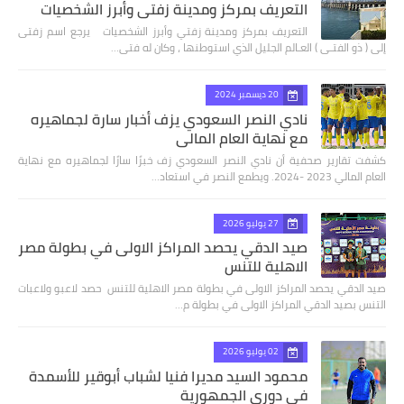
التعريف بمركز ومدينة زفتي وأبرز الشخصيات
التعريف بمركز ومدينة زفتي وأبرز الشخصيات يرجع اسم زفتى
إلى ( ذو الفتـى ) العـالم الجليل الذي استوطنها ، وكان له فتى…
20 ديسمبر 2024
نادي النصر السعودي يزف أخبار سارة لجماهيره
مع نهاية العام المالي
كشفت تقارير صحفية أن نادي النصر السعودي زف خبرًا سارًا لجماهيره مع نهاية
العام المالي 2023 -2024. ويطمع النصر في استعاد…
27 يوليو 2026
صيد الدقي يحصد المراكز الاولى في بطولة مصر
الاهلية للتنس
صيد الدقي يحصد المراكز الاولى في بطولة مصر الاهلية للتنس حصد لاعبو ولاعبات
التنس بصيد الدقي المراكز الاولى في بطولة م…
02 يوليو 2026
محمود السيد مديرا فنيا لشباب أبوقير للأسمدة
في دوري الجمهورية