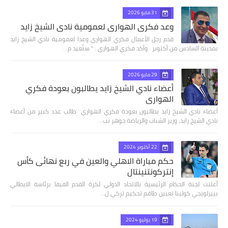
31 مايو 2026
وعد فكري الهواري لعمومية نادي الشيخ زايد
قدم رجل الأعمال فكري الهواري وعدا لعمومية نادي الشيخ زايد
بمدينة السادس من أكتوبر . وأكد فكري الهواري : " سنُعيد م…
29 مايو 2026
أعضاء نادي الشيخ زايد يطالبون بعودة فكري
الهواري
أعضاء نادي الشيخ زايد يطالبون بعودة فكري الهواري طالب عدد كبير من أعضاء
نادي الشيخ زايد، وزير الشباب والرياضة جوهر نب…
22 أكتوبر 2024
حكم مباراة الاهلي والعين في ربع نهائى كأس
إنتركونتنينتال
أعلنت لجنة الحكام الرئيسية بالاتحاد الدولي لكرة القدم الفيفا برئاسة الايطالي
بييرلويجي كولينا تعيين طاقم تحكيم تركي ل…
19 يوليو 2024