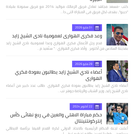
كتب -مسعد مجاهد تعادل فريق الزمالك مواليد 2014 مع فريق سموحة بقيادة
"ديبو"، بهدف لكل فريق فى المباراة التى دا…
31 مايو 2026
وعد فكري الهواري لعمومية نادي الشيخ زايد
قدم رجل الأعمال فكري الهواري وعدا لعمومية نادي الشيخ زايد
بمدينة السادس من أكتوبر . وأكد فكري الهواري : " سنُعيد م…
29 مايو 2026
أعضاء نادي الشيخ زايد يطالبون بعودة فكري
الهواري
أعضاء نادي الشيخ زايد يطالبون بعودة فكري الهواري طالب عدد كبير من أعضاء
نادي الشيخ زايد، وزير الشباب والرياضة جوهر نب…
22 أكتوبر 2024
حكم مباراة الاهلي والعين في ربع نهائى كأس
إنتركونتنينتال
أعلنت لجنة الحكام الرئيسية بالاتحاد الدولي لكرة القدم الفيفا برئاسة الايطالي
بييرلويجي كولينا تعيين طاقم تحكيم تركي ل…