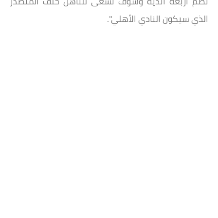
تضم أربعة أندية وسوف نسعى للتأهل خلف المتصدر
الذي سيكون النادي الأهلي".