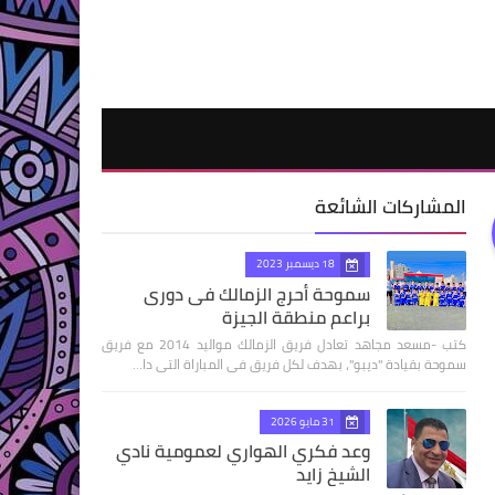
المشاركات الشائعة
18 ديسمبر 2023
سموحة أحرج الزمالك فى دورى
براعم منطقة الجيزة
كتب -مسعد مجاهد تعادل فريق الزمالك مواليد 2014 مع فريق
سموحة بقيادة "ديبو"، بهدف لكل فريق فى المباراة التى دا…
31 مايو 2026
وعد فكري الهواري لعمومية نادي
الشيخ زايد