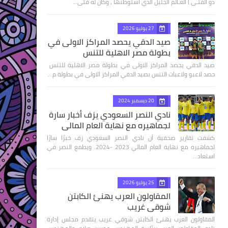
ذو الفتـى ) العـالم الجليل الذي استوطنها ، وكان له فتى…
27 يوليو 2026
صيد الدقي يحصد المراكز الاولى في
بطولة مصر الاهلية للتنس
صيد الدقي يحصد المراكز الاولى في بطولة مصر الاهلية للتنس
حصد لاعبو ولاعبات التنس بصيد الدقي المراكز الاولى في بطولة م…
20 ديسمبر 2024
نادي النصر السعودي يزف أخبار سارة
لجماهيره مع نهاية العام المالي
كشفت تقارير صحفية أن نادي النصر السعودي زف خبرًا سارًا
لجماهيره مع نهاية العام المالي 2023 -2024. ويطمع النصر في
استعاد…
25 يوليو 2026
المقاولون العرب يهنئ الكابتن
شوقي غريب
المقاولون العرب يهنئ الكابتن شوقي غريب يتقدم مجلس إدارة