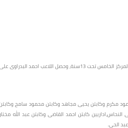
كما حققت اللاعبة ملك شريف واللاعب ادم رجب المركز الخامس تحت 13سنة، وحصل اللاعب احمد البدراوى على
محمود مكرم وكابتن يحيى مجاهد وكابتن محمود سامح وكابتن
النحاس،اداريين كابتن احمد القاضى وكابتن عبد الله مختار
بد الحى.