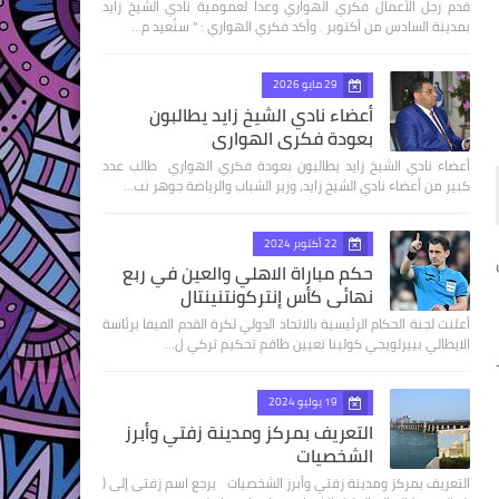
قدم رجل الأعمال فكري الهواري وعدا لعمومية نادي الشيخ زايد
بمدينة السادس من أكتوبر . وأكد فكري الهواري : " سنُعيد م…
29 مايو 2026
أعضاء نادي الشيخ زايد يطالبون
بعودة فكري الهواري
أعضاء نادي الشيخ زايد يطالبون بعودة فكري الهواري طالب عدد
كبير من أعضاء نادي الشيخ زايد، وزير الشباب والرياضة جوهر نب…
22 أكتوبر 2024
حكم مباراة الاهلي والعين في ربع
نهائى كأس إنتركونتنينتال
أعلنت لجنة الحكام الرئيسية بالاتحاد الدولي لكرة القدم الفيفا برئاسة
الايطالي بييرلويجي كولينا تعيين طاقم تحكيم تركي ل…
19 يوليو 2024
التعريف بمركز ومدينة زفتي وأبرز
الشخصيات
التعريف بمركز ومدينة زفتي وأبرز الشخصيات يرجع اسم زفتى إلى (