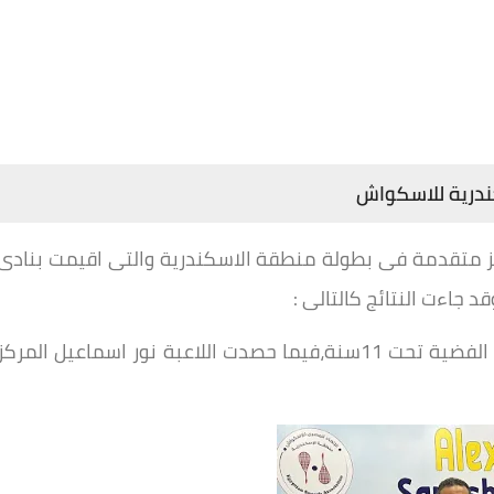
ندرية للاسكواش
كز متقدمة فى بطولة منطقة الاسكندرية والتى اقيمت بنادى
فاز اللاعب سليم محمد بالمركز الثانى والميدالية الفضية تحت 11سنة،فيما حصدت اللاعبة نور اسماعيل المركز