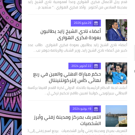
قدم رجل الأعمال فكري الهواري وعدا لعمومية نادي الشيخ زايد
بمدينة السادس من أكتوبر . وأكد فكري الهواري : " سنُعيد م…
29 مايو 2026
أعضاء نادي الشيخ زايد يطالبون
بعودة فكري الهواري
أعضاء نادي الشيخ زايد يطالبون بعودة فكري الهواري طالب عدد
كبير من أعضاء نادي الشيخ زايد، وزير الشباب والرياضة جوهر نب…
22 أكتوبر 2024
حكم مباراة الاهلي والعين في ربع
نهائى كأس إنتركونتنينتال
أعلنت لجنة الحكام الرئيسية بالاتحاد الدولي لكرة القدم الفيفا برئاسة
الايطالي بييرلويجي كولينا تعيين طاقم تحكيم تركي ل…
19 يوليو 2024
التعريف بمركز ومدينة زفتي وأبرز
الشخصيات
التعريف بمركز ومدينة زفتي وأبرز الشخصيات يرجع اسم زفتى إلى (