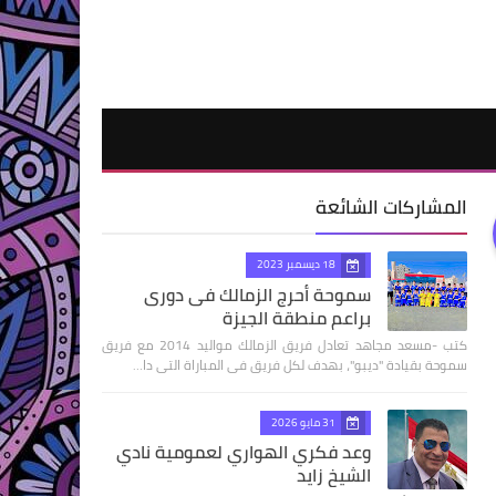
المشاركات الشائعة
18 ديسمبر 2023
سموحة أحرج الزمالك فى دورى
براعم منطقة الجيزة
كتب -مسعد مجاهد تعادل فريق الزمالك مواليد 2014 مع فريق
سموحة بقيادة "ديبو"، بهدف لكل فريق فى المباراة التى دا…
31 مايو 2026
وعد فكري الهواري لعمومية نادي
الشيخ زايد