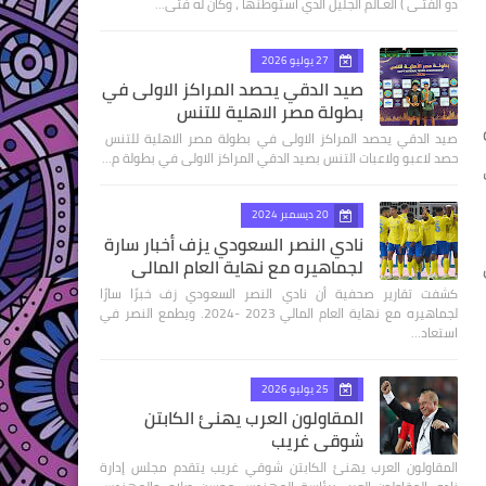
ذو الفتـى ) العـالم الجليل الذي استوطنها ، وكان له فتى…
27 يوليو 2026
صيد الدقي يحصد المراكز الاولى في
بطولة مصر الاهلية للتنس
صيد الدقي يحصد المراكز الاولى في بطولة مصر الاهلية للتنس
حصد لاعبو ولاعبات التنس بصيد الدقي المراكز الاولى في بطولة م…
20 ديسمبر 2024
نادي النصر السعودي يزف أخبار سارة
لجماهيره مع نهاية العام المالي
كشفت تقارير صحفية أن نادي النصر السعودي زف خبرًا سارًا
لجماهيره مع نهاية العام المالي 2023 -2024. ويطمع النصر في
استعاد…
25 يوليو 2026
المقاولون العرب يهنئ الكابتن
شوقي غريب
المقاولون العرب يهنئ الكابتن شوقي غريب يتقدم مجلس إدارة