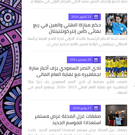
حصد لاعبو ولاعبات التنس بصيد الدقي المراكز الاولى في بطولة م…
22 أكتوبر 2024
حكم مباراة الاهلي والعين في ربع
نهائى كأس إنتركونتنينتال
أعلنت لجنة الحكام الرئيسية بالاتحاد الدولي لكرة القدم الفيفا برئاسة
الايطالي بييرلويجي كولينا تعيين طاقم تحكيم تركي ل…
20 ديسمبر 2024
نادي النصر السعودي يزف أخبار سارة
لجماهيره مع نهاية العام المالي
كشفت تقارير صحفية أن نادي النصر السعودي زف خبرًا سارًا
لجماهيره مع نهاية العام المالي 2023 -2024. ويطمع النصر في
استعاد…
27 يوليو 2026
صفقات غزل المحلة عرض مستمر
استعدادا للموسم الجديد
صفقات غزل المحلة عرض مستمر استعدادا للموسم الجديد كتب/