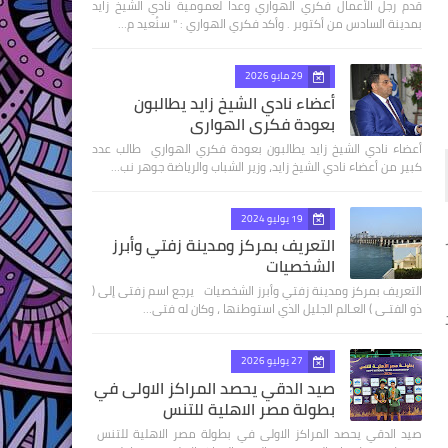
قدم رجل الأعمال فكري الهواري وعدا لعمومية نادي الشيخ زايد
بمدينة السادس من أكتوبر . وأكد فكري الهواري : " سنُعيد م…
29 مايو 2026
أعضاء نادي الشيخ زايد يطالبون
بعودة فكري الهواري
أعضاء نادي الشيخ زايد يطالبون بعودة فكري الهواري طالب عدد
كبير من أعضاء نادي الشيخ زايد، وزير الشباب والرياضة جوهر نب…
19 يوليو 2024
التعريف بمركز ومدينة زفتي وأبرز
الشخصيات
التعريف بمركز ومدينة زفتي وأبرز الشخصيات يرجع اسم زفتى إلى (
ذو الفتـى ) العـالم الجليل الذي استوطنها ، وكان له فتى…
27 يوليو 2026
صيد الدقي يحصد المراكز الاولى في
بطولة مصر الاهلية للتنس
صيد الدقي يحصد المراكز الاولى في بطولة مصر الاهلية للتنس