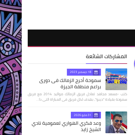
المشاركات الشائعة
18 ديسمبر 2023
سموحة أحرج الزمالك فى دورى
براعم منطقة الجيزة
كتب -مسعد مجاهد تعادل فريق الزمالك مواليد 2014 مع فريق
سموحة بقيادة "ديبو"، بهدف لكل فريق فى المباراة التى دا…
31 مايو 2026
وعد فكري الهواري لعمومية نادي
الشيخ زايد