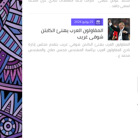
محمد عوض عيسى مازالت لجنة التعاقدات بنادي غزل المحلة
تسعى جاهد…
25 يوليو 2026
المقاولون العرب يهنئ الكابتن
شوقي غريب
المقاولون العرب يهنئ الكابتن شوقي غريب يتقدم مجلس إدارة
نادي المقاولون العرب برئاسة المهندس محسن صلاح، والمهندس
محمد ع…