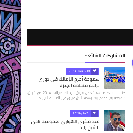
المشاركات الشائعة
18 ديسمبر 2023
سموحة أحرج الزمالك فى دورى
براعم منطقة الجيزة
كتب -مسعد مجاهد تعادل فريق الزمالك مواليد 2014 مع فريق
سموحة بقيادة "ديبو"، بهدف لكل فريق فى المباراة التى دا…
31 مايو 2026
وعد فكري الهواري لعمومية نادي
الشيخ زايد