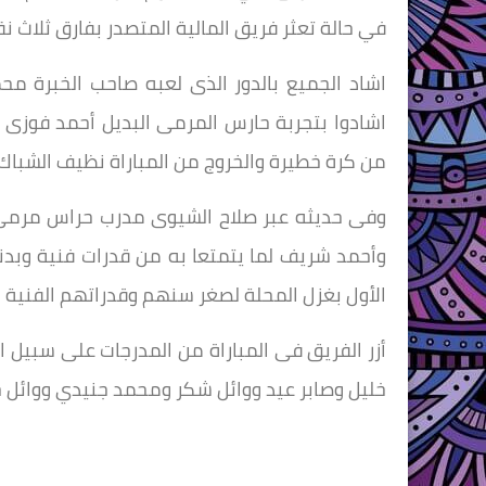
في حالة تعثر فريق المالية المتصدر بفارق ثلاث ن
اشاد الجميع بالدور الذى لعبه صاحب الخبرة مح
اشادوا بتجربة حارس المرمى البديل أحمد فوزى ف
من كرة خطيرة والخروج من المباراة نظيف الشباك
وفى حديثه عبر صلاح الشيوى مدرب حراس مرمى
وأحمد شريف لما يتمتعا به من قدرات فنية وبدن
الأول بغزل المحلة لصغر سنهم وقدراتهم الفنية ا
أزر الفريق فى المباراة من المدرجات على سبيل ال
خليل وصابر عيد ووائل شكر ومحمد جنيدي ووائل ح