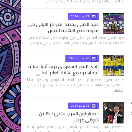
ذو الفتـى ) العـالم الجليل الذي استوطنها ، وكان له فتى…
27 يوليو 2026
صيد الدقي يحصد المراكز الاولى في
بطولة مصر الاهلية للتنس
صيد الدقي يحصد المراكز الاولى في بطولة مصر الاهلية للتنس
حصد لاعبو ولاعبات التنس بصيد الدقي المراكز الاولى في بطولة م…
20 ديسمبر 2024
نادي النصر السعودي يزف أخبار سارة
لجماهيره مع نهاية العام المالي
كشفت تقارير صحفية أن نادي النصر السعودي زف خبرًا سارًا
لجماهيره مع نهاية العام المالي 2023 -2024. ويطمع النصر في
استعاد…
25 يوليو 2026
المقاولون العرب يهنئ الكابتن
شوقي غريب
المقاولون العرب يهنئ الكابتن شوقي غريب يتقدم مجلس إدارة