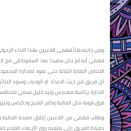
ومن جانبه هنأ فهمى اللاعبين بهذا الاداء الرجول
فهمى أنه لم يكن سعيدا بعد السقوط في فخ ال
اقتناص النقاط الثلاثة حتى نعود لصدارة المجمو
اى فريق من حيث الاعداد او الوديات وسوء النتائ
الادارة برئاسة مهندس وليد خليل نسعى للمنافس
فرق قوية مثل المالية وكفر الشيخ ودكرنس ونبروه
وطالب فهمى من اللاعبين إغلاق صفحة المالية وا
دمياط العريق علي ملعبه يوم الأربعاء القادم خ