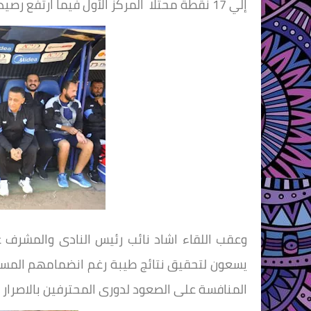
إلي 17 نقطة محتلا المركز الأول فيما ارتفع رصيد صيد المحلة عند 14 نقطة محتلا المركز الثالث .
وعقب اللقاء اشاد نائب رئيس النادى والمشرف ع
يسعون لتحقيق نتائج طيبة رغم انضمامهم المساب
المنافسة على الصعود لدورى المحترفين بالاصرار 