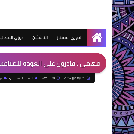
الدوري الممتاز
الناشئين
دوري المظالي
الرئيسية
فهمى : قادرون على العودة للمنافس
21 نوفمبر 2024
kora 3030
الصفحة الرئيسية
دو