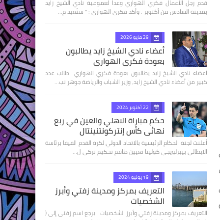
قدم رجل الأعمال فكري الهواري وعدا لعمومية نادي الشيخ زايد
بمدينة السادس من أكتوبر . وأكد فكري الهواري : " سنُعيد م…
29 مايو 2026
أعضاء نادي الشيخ زايد يطالبون
بعودة فكري الهواري
أعضاء نادي الشيخ زايد يطالبون بعودة فكري الهواري طالب عدد
كبير من أعضاء نادي الشيخ زايد، وزير الشباب والرياضة جوهر نب…
22 أكتوبر 2024
حكم مباراة الاهلي والعين في ربع
نهائى كأس إنتركونتنينتال
أعلنت لجنة الحكام الرئيسية بالاتحاد الدولي لكرة القدم الفيفا برئاسة
الايطالي بييرلويجي كولينا تعيين طاقم تحكيم تركي ل…
19 يوليو 2024
التعريف بمركز ومدينة زفتي وأبرز
الشخصيات
التعريف بمركز ومدينة زفتي وأبرز الشخصيات يرجع اسم زفتى إلى (