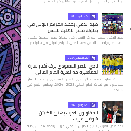
ذو الفتـى ) العـالم الجليل الذي استوطنها ، وكان له فتى…
27 يوليو 2026
صيد الدقي يحصد المراكز الاولى في
بطولة مصر الاهلية للتنس
صيد الدقي يحصد المراكز الاولى في بطولة مصر الاهلية للتنس
حصد لاعبو ولاعبات التنس بصيد الدقي المراكز الاولى في بطولة م…
20 ديسمبر 2024
نادي النصر السعودي يزف أخبار سارة
لجماهيره مع نهاية العام المالي
كشفت تقارير صحفية أن نادي النصر السعودي زف خبرًا سارًا
لجماهيره مع نهاية العام المالي 2023 -2024. ويطمع النصر في
استعاد…
25 يوليو 2026
المقاولون العرب يهنئ الكابتن
شوقي غريب
المقاولون العرب يهنئ الكابتن شوقي غريب يتقدم مجلس إدارة