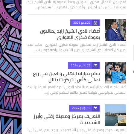
قدم رجل الأعمال فكري الهواري وعدا لعمومية نادي الشيخ زايد
بمدينة السادس من أكتوبر . وأكد فكري الهواري : " سنُعيد م…
29 مايو 2026
أعضاء نادي الشيخ زايد يطالبون
بعودة فكري الهواري
أعضاء نادي الشيخ زايد يطالبون بعودة فكري الهواري طالب عدد
كبير من أعضاء نادي الشيخ زايد، وزير الشباب والرياضة جوهر نب…
22 أكتوبر 2024
حكم مباراة الاهلي والعين في ربع
نهائى كأس إنتركونتنينتال
أعلنت لجنة الحكام الرئيسية بالاتحاد الدولي لكرة القدم الفيفا برئاسة
الايطالي بييرلويجي كولينا تعيين طاقم تحكيم تركي ل…
19 يوليو 2024
التعريف بمركز ومدينة زفتي وأبرز
الشخصيات
التعريف بمركز ومدينة زفتي وأبرز الشخصيات يرجع اسم زفتى إلى (