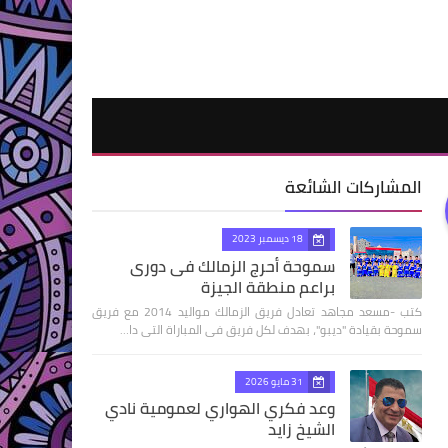
المشاركات الشائعة
18 ديسمبر 2023
سموحة أحرج الزمالك فى دورى
براعم منطقة الجيزة
كتب -مسعد مجاهد تعادل فريق الزمالك مواليد 2014 مع فريق
سموحة بقيادة "ديبو"، بهدف لكل فريق فى المباراة التى دا…
31 مايو 2026
وعد فكري الهواري لعمومية نادي
الشيخ زايد