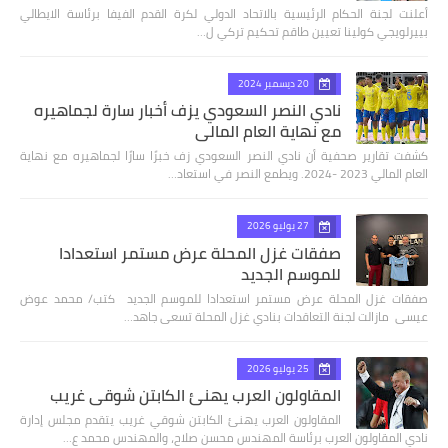
أعلنت لجنة الحكام الرئيسية بالاتحاد الدولي لكرة القدم الفيفا برئاسة الايطالي
بييرلويجي كولينا تعيين طاقم تحكيم تركي ل…
20 ديسمبر 2024
نادي النصر السعودي يزف أخبار سارة لجماهيره
مع نهاية العام المالي
كشفت تقارير صحفية أن نادي النصر السعودي زف خبرًا سارًا لجماهيره مع نهاية
العام المالي 2023 -2024. ويطمع النصر في استعاد…
27 يوليو 2026
صفقات غزل المحلة عرض مستمر استعدادا
للموسم الجديد
صفقات غزل المحلة عرض مستمر استعدادا للموسم الجديد كتب/ محمد عوض
عيسى مازالت لجنة التعاقدات بنادي غزل المحلة تسعى جاهد…
25 يوليو 2026
المقاولون العرب يهنئ الكابتن شوقي غريب
المقاولون العرب يهنئ الكابتن شوقي غريب يتقدم مجلس إدارة
نادي المقاولون العرب برئاسة المهندس محسن صلاح، والمهندس محمد ع…