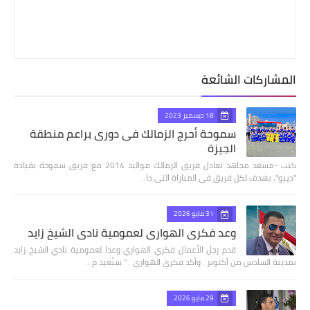
المشاركات الشائعة
18 ديسمبر 2023
سموحة أحرج الزمالك فى دورى براعم منطقة
الجيزة
كتب -مسعد مجاهد تعادل فريق الزمالك مواليد 2014 مع فريق سموحة بقيادة
"ديبو"، بهدف لكل فريق فى المباراة التى دا…
31 مايو 2026
وعد فكري الهواري لعمومية نادي الشيخ زايد
قدم رجل الأعمال فكري الهواري وعدا لعمومية نادي الشيخ زايد
بمدينة السادس من أكتوبر . وأكد فكري الهواري : " سنُعيد م…
29 مايو 2026