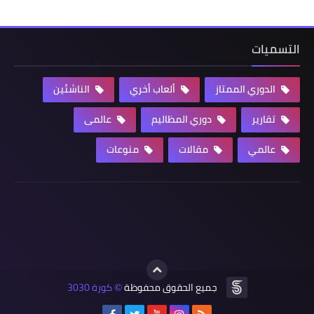
التسميات
الدوري الممتاز
ألعاب أخري
الناشئين
تقارير
دوري المظاليم
عالمى
عالمي
مقالات
منوعات
جميع الحقوق محفوظة
كورة 3030
©