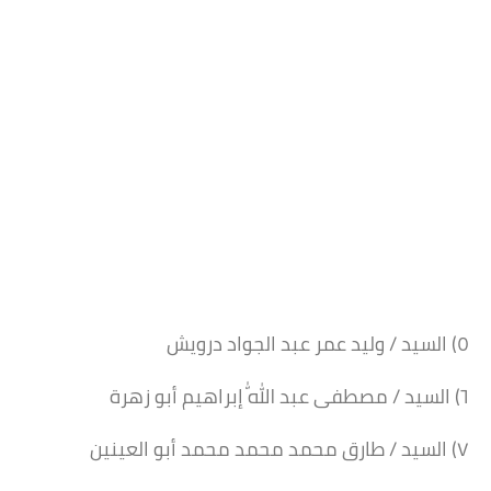
٥) السيد / وليد عمر عبد الجواد درويش
٦) السيد / مصطفى عبد اللّٰه إبراهيم أبو زهرة
٧) السيد / طارق محمد محمد محمد أبو العينين