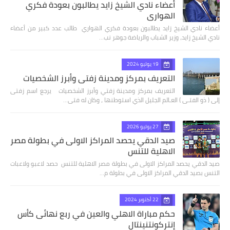
أعضاء نادي الشيخ زايد يطالبون بعودة فكري
الهواري
أعضاء نادي الشيخ زايد يطالبون بعودة فكري الهواري طالب عدد كبير من أعضاء
نادي الشيخ زايد، وزير الشباب والرياضة جوهر نب…
19 يوليو 2024
التعريف بمركز ومدينة زفتي وأبرز الشخصيات
التعريف بمركز ومدينة زفتي وأبرز الشخصيات يرجع اسم زفتى
إلى ( ذو الفتـى ) العـالم الجليل الذي استوطنها ، وكان له فتى…
27 يوليو 2026
صيد الدقي يحصد المراكز الاولى في بطولة مصر
الاهلية للتنس
صيد الدقي يحصد المراكز الاولى في بطولة مصر الاهلية للتنس حصد لاعبو ولاعبات
التنس بصيد الدقي المراكز الاولى في بطولة م…
22 أكتوبر 2024
حكم مباراة الاهلي والعين في ربع نهائى كأس
إنتركونتنينتال