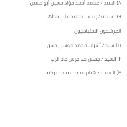
٨) السيد / محمد أحمد فؤاد حسين أبو حسين
٩) السيدة / إيناس محمد علي مظهر
المرشحون الاحتياطيون
١) السيد / أشرف محمد موسى حسن
٢) السيد / جمس حنا جرس جاد الرب
٣) السيدة / هيام محمد محمد بركة