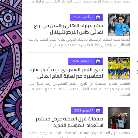
حصد لاعبو ولاعبات التنس بصيد الدقي المراكز الاولى في بطولة م…
22 أكتوبر 2024
حكم مباراة الاهلي والعين في ربع
نهائى كأس إنتركونتنينتال
أعلنت لجنة الحكام الرئيسية بالاتحاد الدولي لكرة القدم الفيفا برئاسة
الايطالي بييرلويجي كولينا تعيين طاقم تحكيم تركي ل…
20 ديسمبر 2024
نادي النصر السعودي يزف أخبار سارة
لجماهيره مع نهاية العام المالي
كشفت تقارير صحفية أن نادي النصر السعودي زف خبرًا سارًا
لجماهيره مع نهاية العام المالي 2023 -2024. ويطمع النصر في
استعاد…
27 يوليو 2026
صفقات غزل المحلة عرض مستمر
استعدادا للموسم الجديد
صفقات غزل المحلة عرض مستمر استعدادا للموسم الجديد كتب/