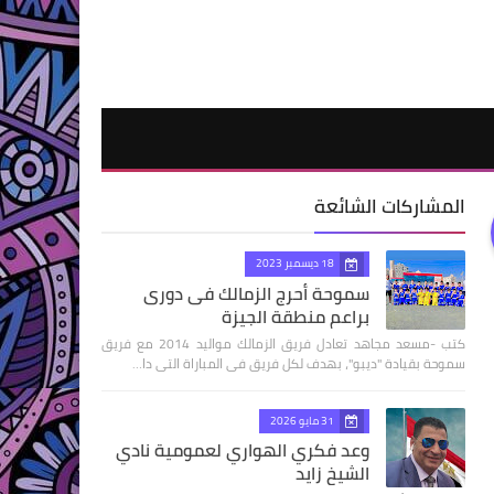
المشاركات الشائعة
18 ديسمبر 2023
سموحة أحرج الزمالك فى دورى
براعم منطقة الجيزة
كتب -مسعد مجاهد تعادل فريق الزمالك مواليد 2014 مع فريق
سموحة بقيادة "ديبو"، بهدف لكل فريق فى المباراة التى دا…
31 مايو 2026
وعد فكري الهواري لعمومية نادي
الشيخ زايد