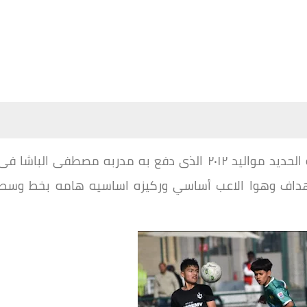
الناشئ احمد اشرف عشرى هداف نادي السكه الحديد مواليد ٢٠١٢ الذى دفع به مدربه مصطفى الباشا فى
الأهداف وهوا الاعب أساسي وركيزه اساسيه هامه بخط وسط