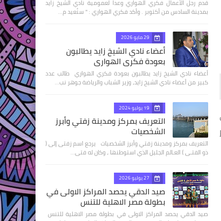
قدم رجل الأعمال فكري الهواري وعدا لعمومية نادي الشيخ زايد
بمدينة السادس من أكتوبر . وأكد فكري الهواري : " سنُعيد م…
29 مايو 2026
أعضاء نادي الشيخ زايد يطالبون
بعودة فكري الهواري
أعضاء نادي الشيخ زايد يطالبون بعودة فكري الهواري طالب عدد
كبير من أعضاء نادي الشيخ زايد، وزير الشباب والرياضة جوهر نب…
19 يوليو 2024
التعريف بمركز ومدينة زفتي وأبرز
الشخصيات
التعريف بمركز ومدينة زفتي وأبرز الشخصيات يرجع اسم زفتى إلى (
ذو الفتـى ) العـالم الجليل الذي استوطنها ، وكان له فتى…
27 يوليو 2026
صيد الدقي يحصد المراكز الاولى في
بطولة مصر الاهلية للتنس
صيد الدقي يحصد المراكز الاولى في بطولة مصر الاهلية للتنس