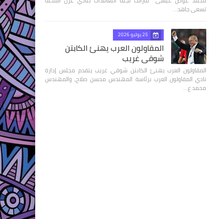
محمد عوض عيسى مازالت لجنة التعاقدات بنادي غزل المحلة
تسعى جاهد…
25 يوليو 2026
المقاولون العرب يهنئ الكابتن
شوقي غريب
المقاولون العرب يهنئ الكابتن شوقي غريب يتقدم مجلس إدارة
نادي المقاولون العرب برئاسة المهندس محسن صلاح، والمهندس
محمد ع…