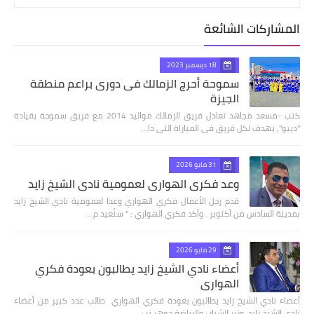
المشاركات الشائعة
18 ديسمبر 2023
سموحة أحرج الزمالك فى دورى براعم منطقة
الجيزة
كتب -مسعد مجاهد تعادل فريق الزمالك مواليد 2014 مع فريق سموحة بقيادة
"ديبو"، بهدف لكل فريق فى المباراة التى دا…
31 مايو 2026
وعد فكري الهواري لعمومية نادي الشيخ زايد
قدم رجل الأعمال فكري الهواري وعدا لعمومية نادي الشيخ زايد
بمدينة السادس من أكتوبر . وأكد فكري الهواري : " سنُعيد م…
29 مايو 2026
أعضاء نادي الشيخ زايد يطالبون بعودة فكري
الهواري
أعضاء نادي الشيخ زايد يطالبون بعودة فكري الهواري طالب عدد كبير من أعضاء
نادي الشيخ زايد، وزير الشباب والرياضة جوهر نب…