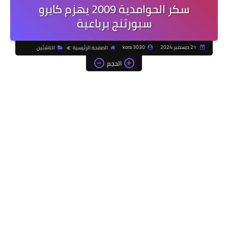
سكر الحوامدية 2009 يهزم كايرو
سبورتنج برباعية
21 ديسمبر 2024
kora 3030
الصفحة الرئيسية
الناشئين
الحجم