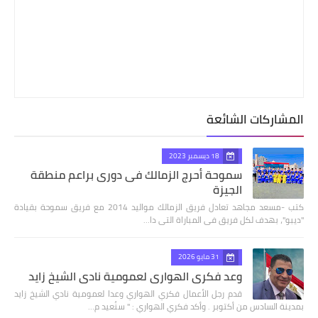
المشاركات الشائعة
18 ديسمبر 2023
سموحة أحرج الزمالك فى دورى براعم منطقة
الجيزة
كتب -مسعد مجاهد تعادل فريق الزمالك مواليد 2014 مع فريق سموحة بقيادة
"ديبو"، بهدف لكل فريق فى المباراة التى دا…
31 مايو 2026
وعد فكري الهواري لعمومية نادي الشيخ زايد
قدم رجل الأعمال فكري الهواري وعدا لعمومية نادي الشيخ زايد
بمدينة السادس من أكتوبر . وأكد فكري الهواري : " سنُعيد م…