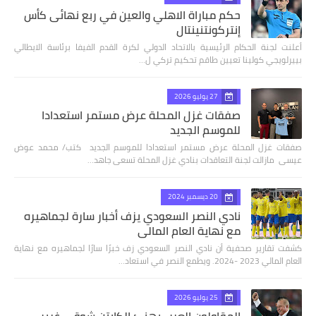
حكم مباراة الاهلي والعين في ربع نهائى كأس
إنتركونتنينتال
أعلنت لجنة الحكام الرئيسية بالاتحاد الدولي لكرة القدم الفيفا برئاسة الايطالي
بييرلويجي كولينا تعيين طاقم تحكيم تركي ل…
27 يوليو 2026
صفقات غزل المحلة عرض مستمر استعدادا
للموسم الجديد
صفقات غزل المحلة عرض مستمر استعدادا للموسم الجديد كتب/ محمد عوض
عيسى مازالت لجنة التعاقدات بنادي غزل المحلة تسعى جاهد…
20 ديسمبر 2024
نادي النصر السعودي يزف أخبار سارة لجماهيره
مع نهاية العام المالي
كشفت تقارير صحفية أن نادي النصر السعودي زف خبرًا سارًا لجماهيره مع نهاية
العام المالي 2023 -2024. ويطمع النصر في استعاد…
25 يوليو 2026