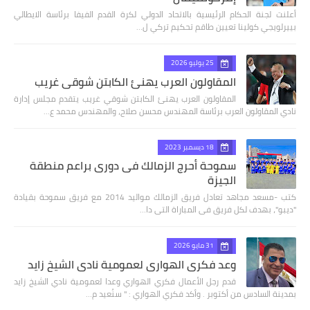
أعلنت لجنة الحكام الرئيسية بالاتحاد الدولي لكرة القدم الفيفا برئاسة الايطالي
بييرلويجي كولينا تعيين طاقم تحكيم تركي ل…
25 يوليو 2026
المقاولون العرب يهنئ الكابتن شوقي غريب
المقاولون العرب يهنئ الكابتن شوقي غريب يتقدم مجلس إدارة
نادي المقاولون العرب برئاسة المهندس محسن صلاح، والمهندس محمد ع…
18 ديسمبر 2023
سموحة أحرج الزمالك فى دورى براعم منطقة
الجيزة
كتب -مسعد مجاهد تعادل فريق الزمالك مواليد 2014 مع فريق سموحة بقيادة
"ديبو"، بهدف لكل فريق فى المباراة التى دا…
31 مايو 2026
وعد فكري الهواري لعمومية نادي الشيخ زايد
قدم رجل الأعمال فكري الهواري وعدا لعمومية نادي الشيخ زايد
بمدينة السادس من أكتوبر . وأكد فكري الهواري : " سنُعيد م…