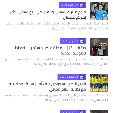
22 أكتوبر 2024
حكم مباراة الاهلي والعين في ربع نهائى كأس
إنتركونتنينتال
أعلنت لجنة الحكام الرئيسية بالاتحاد الدولي لكرة القدم الفيفا برئاسة الايطالي
بييرلويجي كولينا تعيين طاقم تحكيم تركي ل…
27 يوليو 2026
صفقات غزل المحلة عرض مستمر استعدادا
للموسم الجديد
صفقات غزل المحلة عرض مستمر استعدادا للموسم الجديد كتب/ محمد عوض
عيسى مازالت لجنة التعاقدات بنادي غزل المحلة تسعى جاهد…
20 ديسمبر 2024
نادي النصر السعودي يزف أخبار سارة لجماهيره
مع نهاية العام المالي
كشفت تقارير صحفية أن نادي النصر السعودي زف خبرًا سارًا لجماهيره مع نهاية
العام المالي 2023 -2024. ويطمع النصر في استعاد…
25 يوليو 2026