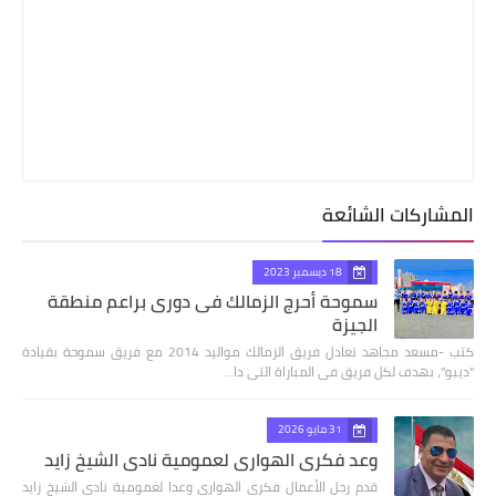
المشاركات الشائعة
18 ديسمبر 2023
سموحة أحرج الزمالك فى دورى براعم منطقة
الجيزة
كتب -مسعد مجاهد تعادل فريق الزمالك مواليد 2014 مع فريق سموحة بقيادة
"ديبو"، بهدف لكل فريق فى المباراة التى دا…
31 مايو 2026
وعد فكري الهواري لعمومية نادي الشيخ زايد
قدم رجل الأعمال فكري الهواري وعدا لعمومية نادي الشيخ زايد