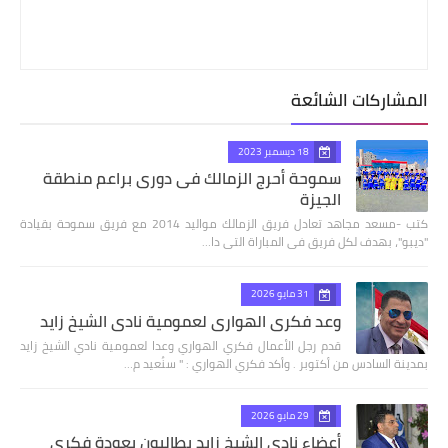
المشاركات الشائعة
18 ديسمبر 2023
سموحة أحرج الزمالك فى دورى براعم منطقة
الجيزة
كتب -مسعد مجاهد تعادل فريق الزمالك مواليد 2014 مع فريق سموحة بقيادة
"ديبو"، بهدف لكل فريق فى المباراة التى دا…
31 مايو 2026
وعد فكري الهواري لعمومية نادي الشيخ زايد
قدم رجل الأعمال فكري الهواري وعدا لعمومية نادي الشيخ زايد
بمدينة السادس من أكتوبر . وأكد فكري الهواري : " سنُعيد م…
29 مايو 2026
أعضاء نادي الشيخ زايد يطالبون بعودة فكري