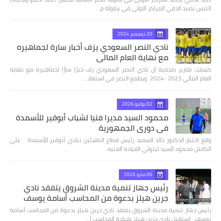
التنس بصيد الدقي المراكز الاولى في بطولة م…
20 ديسمبر 2024
نادي النصر السعودي يزف أخبار سارة لجماهيره
مع نهاية العام المالي
كشفت تقارير صحفية أن نادي النصر السعودي زف خبرًا سارًا لجماهيره مع نهاية
العام المالي 2023 -2024. ويطمع النصر في استعاد…
02 يوليو 2026
محمود السيد مديرا فنيا لشباب أبوقير للأسمدة
في دوري الجمهورية
وقع اختيار الدكتور خالد السعيد رئيس قطاع الناشئين بنادي أبوقير للأسمدة علي
الكابتن محمود السيد ليتولي القياده الفنيه …
06 مايو 2026
رئيس جهاز تنمية مدينة الشروق يتفقد نادي
جرين هيلز بدعوة من المحاسب أسامة يوسف
رئيس جهاز تنمية مدينة الشروق يتفقد نادي جرين هيلز بدعوة من المحاسب أسامة
يوسف استقبل نادي جرين هيلز بقيادة المحاسب أ…