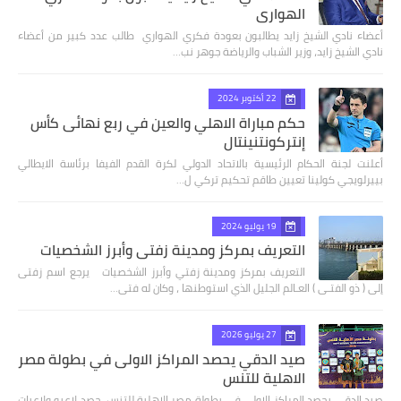
الهواري
أعضاء نادي الشيخ زايد يطالبون بعودة فكري الهواري طالب عدد كبير من أعضاء
نادي الشيخ زايد، وزير الشباب والرياضة جوهر نب…
22 أكتوبر 2024
حكم مباراة الاهلي والعين في ربع نهائى كأس
إنتركونتنينتال
أعلنت لجنة الحكام الرئيسية بالاتحاد الدولي لكرة القدم الفيفا برئاسة الايطالي
بييرلويجي كولينا تعيين طاقم تحكيم تركي ل…
19 يوليو 2024
التعريف بمركز ومدينة زفتي وأبرز الشخصيات
التعريف بمركز ومدينة زفتي وأبرز الشخصيات يرجع اسم زفتى
إلى ( ذو الفتـى ) العـالم الجليل الذي استوطنها ، وكان له فتى…
27 يوليو 2026
صيد الدقي يحصد المراكز الاولى في بطولة مصر
الاهلية للتنس
صيد الدقي يحصد المراكز الاولى في بطولة مصر الاهلية للتنس حصد لاعبو ولاعبات