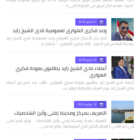
"ديبو"، بهدف لكل فريق فى المباراة التى دا…
31 مايو 2026
وعد فكري الهواري لعمومية نادي الشيخ زايد
قدم رجل الأعمال فكري الهواري وعدا لعمومية نادي الشيخ زايد
بمدينة السادس من أكتوبر . وأكد فكري الهواري : " سنُعيد م…
29 مايو 2026
أعضاء نادي الشيخ زايد يطالبون بعودة فكري
الهواري
أعضاء نادي الشيخ زايد يطالبون بعودة فكري الهواري طالب عدد كبير من أعضاء
نادي الشيخ زايد، وزير الشباب والرياضة جوهر نب…
19 يوليو 2024
التعريف بمركز ومدينة زفتي وأبرز الشخصيات
التعريف بمركز ومدينة زفتي وأبرز الشخصيات يرجع اسم زفتى
إلى ( ذو الفتـى ) العـالم الجليل الذي استوطنها ، وكان له فتى…