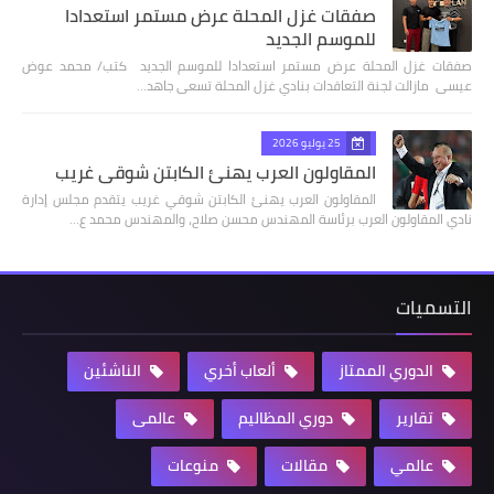
صفقات غزل المحلة عرض مستمر استعدادا
للموسم الجديد
صفقات غزل المحلة عرض مستمر استعدادا للموسم الجديد كتب/ محمد عوض
عيسى مازالت لجنة التعاقدات بنادي غزل المحلة تسعى جاهد…
25 يوليو 2026
المقاولون العرب يهنئ الكابتن شوقي غريب
المقاولون العرب يهنئ الكابتن شوقي غريب يتقدم مجلس إدارة
نادي المقاولون العرب برئاسة المهندس محسن صلاح، والمهندس محمد ع…
التسميات
الدوري الممتاز
ألعاب أخري
الناشئين
تقارير
دوري المظاليم
عالمى
عالمي
مقالات
منوعات