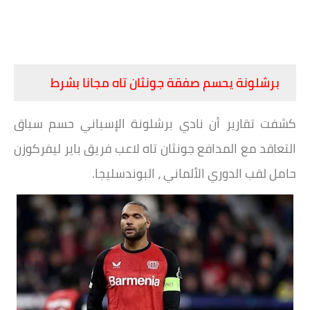
برشلونة يحسم صفقة جونثان تاه مجانا بشرط
كشفت تقارير أن نادي برشلونة الإسباني حسم سباق
التعاقد مع المدافع جونثان تاه لاعب فريق باير ليفركوزن
حامل لقب الدوري الألماني ، البوندسليجا.