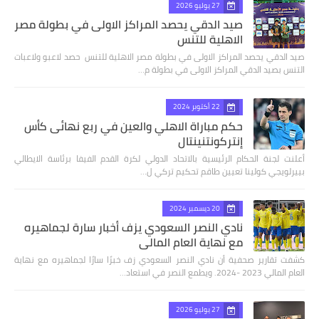
27 يوليو 2026
صيد الدقي يحصد المراكز الاولى في بطولة مصر
الاهلية للتنس
صيد الدقي يحصد المراكز الاولى في بطولة مصر الاهلية للتنس حصد لاعبو ولاعبات
التنس بصيد الدقي المراكز الاولى في بطولة م…
22 أكتوبر 2024
حكم مباراة الاهلي والعين في ربع نهائى كأس
إنتركونتنينتال
أعلنت لجنة الحكام الرئيسية بالاتحاد الدولي لكرة القدم الفيفا برئاسة الايطالي
بييرلويجي كولينا تعيين طاقم تحكيم تركي ل…
20 ديسمبر 2024
نادي النصر السعودي يزف أخبار سارة لجماهيره
مع نهاية العام المالي
كشفت تقارير صحفية أن نادي النصر السعودي زف خبرًا سارًا لجماهيره مع نهاية
العام المالي 2023 -2024. ويطمع النصر في استعاد…
27 يوليو 2026