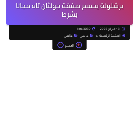
برشلونة يحسم صفقة جونثان تاه مجانا
بشرط
13 فبراير 2025
kora 3030
الصفحة الرئيسية
عالمى
عالمي
الحجم