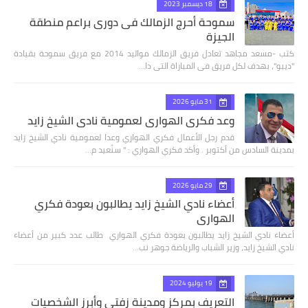
18 ديسمبر 2023
سموحة أحرج الزمالك فى دورى براعم منطقة
الجيزة
كتب -مسعد مجاهد تعادل فريق الزمالك مواليد 2014 مع فريق سموحة بقيادة
"ديبو"، بهدف لكل فريق فى المباراة التى دا…
31 مايو 2026
وعد فكري الهواري لعمومية نادي الشيخ زايد
قدم رجل الأعمال فكري الهواري وعدا لعمومية نادي الشيخ زايد
بمدينة السادس من أكتوبر . وأكد فكري الهواري : " سنُعيد م…
29 مايو 2026
أعضاء نادي الشيخ زايد يطالبون بعودة فكري
الهواري
أعضاء نادي الشيخ زايد يطالبون بعودة فكري الهواري طالب عدد كبير من أعضاء
نادي الشيخ زايد، وزير الشباب والرياضة جوهر نب…
19 يوليو 2024
التعريف بمركز ومدينة زفتي وأبرز الشخصيات