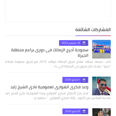
المشاركات الشائعة
18 ديسمبر 2023
سموحة أحرج الزمالك فى دورى براعم منطقة
الجيزة
كتب -مسعد مجاهد تعادل فريق الزمالك مواليد 2014 مع فريق سموحة بقيادة
"ديبو"، بهدف لكل فريق فى المباراة التى دا…
31 مايو 2026
وعد فكري الهواري لعمومية نادي الشيخ زايد
قدم رجل الأعمال فكري الهواري وعدا لعمومية نادي الشيخ زايد
بمدينة السادس من أكتوبر . وأكد فكري الهواري : " سنُعيد م…
29 مايو 2026