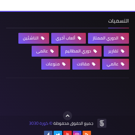
التسميات
الدوري الممتاز
ألعاب أخري
الناشئين
تقارير
دوري المظاليم
عالمى
عالمي
مقالات
منوعات
جميع الحقوق محفوظة
كورة 3030
©