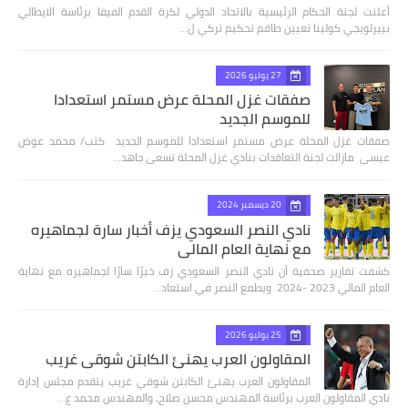
أعلنت لجنة الحكام الرئيسية بالاتحاد الدولي لكرة القدم الفيفا برئاسة الايطالي
بييرلويجي كولينا تعيين طاقم تحكيم تركي ل…
27 يوليو 2026
صفقات غزل المحلة عرض مستمر استعدادا
للموسم الجديد
صفقات غزل المحلة عرض مستمر استعدادا للموسم الجديد كتب/ محمد عوض
عيسى مازالت لجنة التعاقدات بنادي غزل المحلة تسعى جاهد…
20 ديسمبر 2024
نادي النصر السعودي يزف أخبار سارة لجماهيره
مع نهاية العام المالي
كشفت تقارير صحفية أن نادي النصر السعودي زف خبرًا سارًا لجماهيره مع نهاية
العام المالي 2023 -2024. ويطمع النصر في استعاد…
25 يوليو 2026
المقاولون العرب يهنئ الكابتن شوقي غريب
المقاولون العرب يهنئ الكابتن شوقي غريب يتقدم مجلس إدارة
نادي المقاولون العرب برئاسة المهندس محسن صلاح، والمهندس محمد ع…