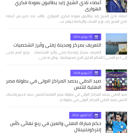
أعضاء نادي الشيخ زايد يطالبون بعودة فكري
الهواري
أعضاء نادي الشيخ زايد يطالبون بعودة فكري الهواري طالب عدد كبير من أعضاء
نادي الشيخ زايد، وزير الشباب والرياضة جوهر نب…
19 يوليو 2024
التعريف بمركز ومدينة زفتي وأبرز الشخصيات
التعريف بمركز ومدينة زفتي وأبرز الشخصيات يرجع اسم زفتى
إلى ( ذو الفتـى ) العـالم الجليل الذي استوطنها ، وكان له فتى…
27 يوليو 2026
صيد الدقي يحصد المراكز الاولى في بطولة مصر
الاهلية للتنس
صيد الدقي يحصد المراكز الاولى في بطولة مصر الاهلية للتنس حصد لاعبو ولاعبات
التنس بصيد الدقي المراكز الاولى في بطولة م…
22 أكتوبر 2024
حكم مباراة الاهلي والعين في ربع نهائى كأس
إنتركونتنينتال