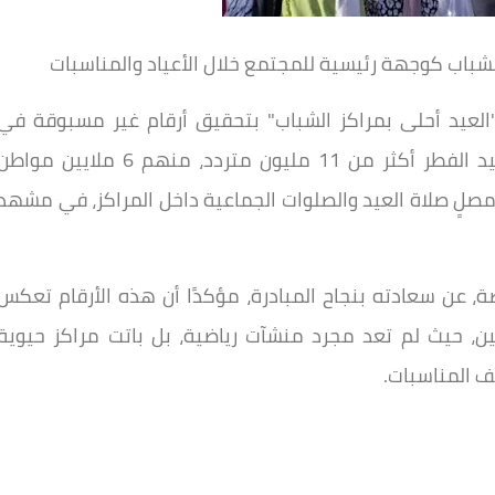
شباب كوجهة رئيسية للمجتمع خلال الأعياد والمناسبات
 "العيد أحلى بمراكز الشباب" بتحقيق أرقام غير مسبوقة في
الإقبال، حيث استقبلت المراكز على مدار أيام عيد الفطر أكثر من 11 مليون متردد، منهم 6 ملايين موا
اليات المبادرة، بينما أدى 5 ملايين مصلٍ صلاة العيد والصلوات الجماعية داخل المراكز، في مشهد
ة، عن سعادته بنجاح المبادرة، مؤكدًا أن هذه الأرقام تعكس
طنين، حيث لم تعد مجرد منشآت رياضية، بل باتت مراكز حيوية
لف المناسبات.