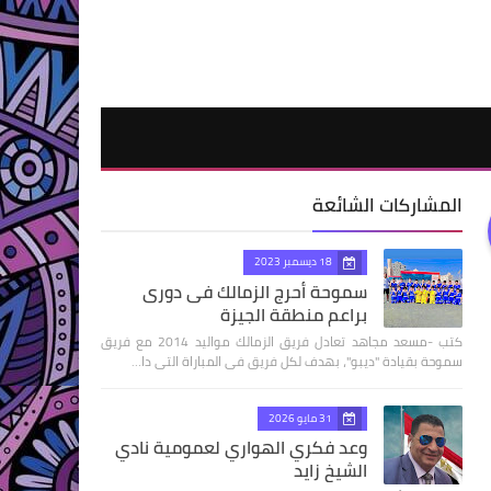
المشاركات الشائعة
18 ديسمبر 2023
سموحة أحرج الزمالك فى دورى
براعم منطقة الجيزة
كتب -مسعد مجاهد تعادل فريق الزمالك مواليد 2014 مع فريق
سموحة بقيادة "ديبو"، بهدف لكل فريق فى المباراة التى دا…
31 مايو 2026
وعد فكري الهواري لعمومية نادي
الشيخ زايد