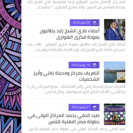
قدم رجل الأعمال فكري الهواري وعدا لعمومية نادي الشيخ زايد
بمدينة السادس من أكتوبر . وأكد فكري الهواري : " سنُعيد م…
29 مايو 2026
أعضاء نادي الشيخ زايد يطالبون
بعودة فكري الهواري
أعضاء نادي الشيخ زايد يطالبون بعودة فكري الهواري طالب عدد
كبير من أعضاء نادي الشيخ زايد، وزير الشباب والرياضة جوهر نب…
19 يوليو 2024
التعريف بمركز ومدينة زفتي وأبرز
الشخصيات
التعريف بمركز ومدينة زفتي وأبرز الشخصيات يرجع اسم زفتى إلى (
ذو الفتـى ) العـالم الجليل الذي استوطنها ، وكان له فتى…
27 يوليو 2026
صيد الدقي يحصد المراكز الاولى في
بطولة مصر الاهلية للتنس
صيد الدقي يحصد المراكز الاولى في بطولة مصر الاهلية للتنس