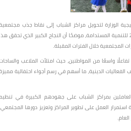
تيجية الوزارة لتحويل مراكز الشباب إلى نقاط جذب مجتمعية
مفتوحة للجميع، بما يتماشى مع رؤية مصر 2030 للتنمية المستدامة، موضحًا أن النجاح الكبير الذي تحقق هذا
ت المجتمعية خلال الفترات المقبلة.
ظات تفاعلًا واسعًا من المواطنين، حيث امتلأت الملاعب والساحات
نب الفعاليات الدينية، ما أسهم في رسم أجواء احتفالية مميزة
والعاملين بمراكز الشباب على جهودهم الكبيرة في تنظيم
ة استمرار العمل على تطوير المراكز وتعزيز دورها المجتمعي،
لعام.