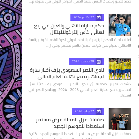
حصد لاعبو ولاعبات التنس بصيد الدقي المراكز الاولى في بطولة م…
22 أكتوبر 2024
حكم مباراة الاهلي والعين في ربع
نهائى كأس إنتركونتنينتال
أعلنت لجنة الحكام الرئيسية بالاتحاد الدولي لكرة القدم الفيفا برئاسة
طن
الايطالي بييرلويجي كولينا تعيين طاقم تحكيم تركي ل…
20 ديسمبر 2024
نادي النصر السعودي يزف أخبار سارة
لجماهيره مع نهاية العام المالي
كشفت تقارير صحفية أن نادي النصر السعودي زف خبرًا سارًا
لجماهيره مع نهاية العام المالي 2023 -2024. ويطمع النصر في
استعاد…
27 يوليو 2026
صفقات غزل المحلة عرض مستمر
استعدادا للموسم الجديد
صفقات غزل المحلة عرض مستمر استعدادا للموسم الجديد كتب/