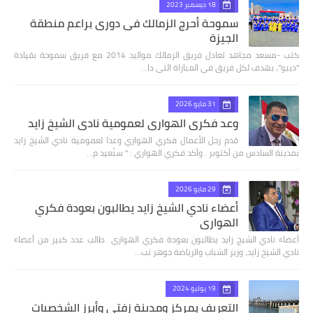
18 ديسمبر 2023
سموحة أحرج الزمالك فى دورى براعم منطقة
الجيزة
كتب -مسعد مجاهد تعادل فريق الزمالك مواليد 2014 مع فريق سموحة بقيادة
"ديبو"، بهدف لكل فريق فى المباراة التى دا…
31 مايو 2026
وعد فكري الهواري لعمومية نادي الشيخ زايد
قدم رجل الأعمال فكري الهواري وعدا لعمومية نادي الشيخ زايد
بمدينة السادس من أكتوبر . وأكد فكري الهواري : " سنُعيد م…
29 مايو 2026
أعضاء نادي الشيخ زايد يطالبون بعودة فكري
الهواري
أعضاء نادي الشيخ زايد يطالبون بعودة فكري الهواري طالب عدد كبير من أعضاء
نادي الشيخ زايد، وزير الشباب والرياضة جوهر نب…
19 يوليو 2024
التعريف بمركز ومدينة زفتي وأبرز الشخصيات