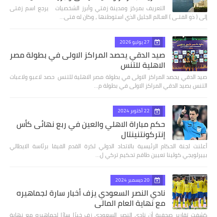
التعريف بمركز ومدينة زفتي وأبرز الشخصيات يرجع اسم زفتى
إلى ( ذو الفتـى ) العـالم الجليل الذي استوطنها ، وكان له فتى…
27 يوليو 2026
صيد الدقي يحصد المراكز الاولى في بطولة مصر
الاهلية للتنس
صيد الدقي يحصد المراكز الاولى في بطولة مصر الاهلية للتنس حصد لاعبو ولاعبات
التنس بصيد الدقي المراكز الاولى في بطولة م…
22 أكتوبر 2024
حكم مباراة الاهلي والعين في ربع نهائى كأس
إنتركونتنينتال
أعلنت لجنة الحكام الرئيسية بالاتحاد الدولي لكرة القدم الفيفا برئاسة الايطالي
بييرلويجي كولينا تعيين طاقم تحكيم تركي ل…
20 ديسمبر 2024
نادي النصر السعودي يزف أخبار سارة لجماهيره
مع نهاية العام المالي
كشفت تقارير صحفية أن نادي النصر السعودي زف خبرًا سارًا لجماهيره مع نهاية