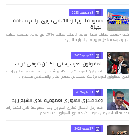
18 ديسمبر 2023
سموحة أحرج الزمالك فى دورى براعم منطقة
الجيزة
كتب -مسعد مجاهد تعادل فريق الزمالك مواليد 2014 مع فريق سموحة بقيادة
"ديبو"، بهدف لكل فريق فى المباراة التى دا…
25 يوليو 2026
المقاولون العرب يهنئ الكابتن شوقي غريب
المقاولون العرب يهنئ الكابتن شوقي غريب يتقدم مجلس إدارة
نادي المقاولون العرب برئاسة المهندس محسن صلاح، والمهندس محمد ع…
31 مايو 2026
وعد فكري الهواري لعمومية نادي الشيخ زايد
قدم رجل الأعمال فكري الهواري وعدا لعمومية نادي الشيخ زايد
بمدينة السادس من أكتوبر . وأكد فكري الهواري : " سنُعيد م…
27 يوليو 2026