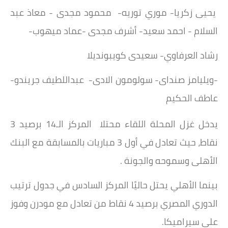
يحيى زكريا- موري توريه- محمود مجدى - معاذ عبد
السلام - احمد سعيد- أشرف مجدى -عماد ميهوب-
رشاد العرفاوي- سعيدى كويبونديلا
-ويليامز صنداى- سولومون الادى- عبداللطيف جريندو-
عاطف الحكيم
يدخل غزل المحلة اللقاء محتلا المركز الـ14 برصيد 3
نقاط، حيث تعادل في أول 3 مباريات بالمسابقة مع البنك
الأهلى وسموحه والجونة .
بينما الأهلي يحتل حاليًا المركز السادس في جدول ترتيب
الدوري المصري برصيد 4 نقاط من تعادل مع مودرن وفوز
على سيراميكا.