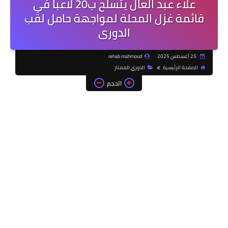
علاء عبد العال يتسلح ب20 لاعبا في
قائمة غزل المحلة لمواجهة حامل لقب
الدورى
25 أغسطس 2025
rehab mahmoud
الصفحة الرئيسية
الدوري الممتاز
الحجم