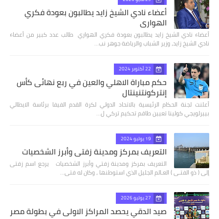
أعضاء نادي الشيخ زايد يطالبون بعودة فكري
الهواري
أعضاء نادي الشيخ زايد يطالبون بعودة فكري الهواري طالب عدد كبير من أعضاء
نادي الشيخ زايد، وزير الشباب والرياضة جوهر نب…
22 أكتوبر 2024
حكم مباراة الاهلي والعين في ربع نهائى كأس
إنتركونتنينتال
أعلنت لجنة الحكام الرئيسية بالاتحاد الدولي لكرة القدم الفيفا برئاسة الايطالي
بييرلويجي كولينا تعيين طاقم تحكيم تركي ل…
19 يوليو 2024
التعريف بمركز ومدينة زفتي وأبرز الشخصيات
التعريف بمركز ومدينة زفتي وأبرز الشخصيات يرجع اسم زفتى
إلى ( ذو الفتـى ) العـالم الجليل الذي استوطنها ، وكان له فتى…
27 يوليو 2026
صيد الدقي يحصد المراكز الاولى في بطولة مصر