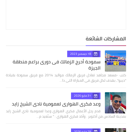
المشاركات الشائعة
18 ديسمبر 2023
سموحة أحرج الزمالك فى دورى براعم منطقة
الجيزة
كتب -مسعد مجاهد تعادل فريق الزمالك مواليد 2014 مع فريق سموحة بقيادة
"ديبو"، بهدف لكل فريق فى المباراة التى دا…
31 مايو 2026
وعد فكري الهواري لعمومية نادي الشيخ زايد
قدم رجل الأعمال فكري الهواري وعدا لعمومية نادي الشيخ زايد
بمدينة السادس من أكتوبر . وأكد فكري الهواري : " سنُعيد م…
29 مايو 2026