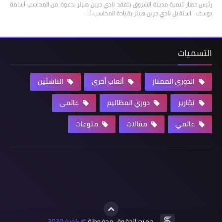
رئيس جهاز تنمية مدينة الشروق يتفقد نادي جرين هيلز بدعوة من المحاسب أسامة
يوسف استقبل نادي جرين هيلز بقيادة المحاسب أ…
التسميات
الدوري الممتاز
ألعاب أخري
الناشئين
تقارير
دوري المظاليم
عالمى
عالمي
مقالات
منوعات
جميع الحقوق محفوظة
كورة 3030
©