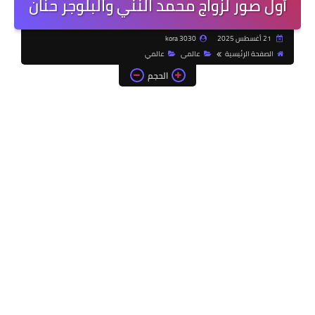
أول صور لزواج محمد النني والبلوجر حنان
21 أغسطس 2025
kora 3030
الصفحة الرئيسية
عالمى
عالمي
الحجم