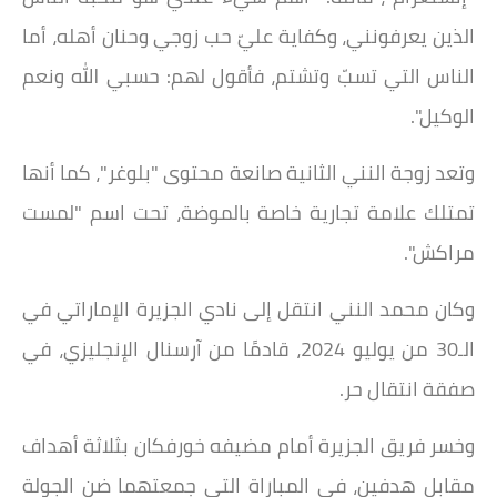
الذين يعرفونني، وكفاية عليّ حب زوجي وحنان أهله، أما
الناس التي تسبّ وتشتم، فأقول لهم: حسبي الله ونعم
الوكيل".
وتعد زوجة النني الثانية صانعة محتوى "بلوغر"، كما أنها
تمتلك علامة تجارية خاصة بالموضة، تحت اسم "لمست
مراكش".
وكان محمد النني انتقل إلى نادي الجزيرة الإماراتي في
الـ30 من يوليو 2024، قادمًا من آرسنال الإنجليزي، في
صفقة انتقال حر.
وخسر فريق الجزيرة أمام مضيفه خورفكان بثلاثة أهداف
مقابل هدفين، في المباراة التي جمعتهما ضن الجولة