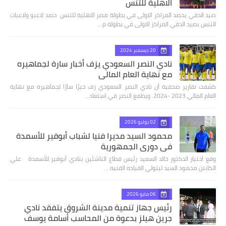
الاهلية للتنس
صيد الدقي يحصد المراكز الاولى في بطولة مصر الاهلية للتنس حصد لاعبو ولاعبات
التنس بصيد الدقي المراكز الاولى في بطولة م…
20 ديسمبر 2024
نادي النصر السعودي يزف أخبار سارة لجماهيره
مع نهاية العام المالي
كشفت تقارير صحفية أن نادي النصر السعودي زف خبرًا سارًا لجماهيره مع نهاية
العام المالي 2023 -2024. ويطمع النصر في استعاد…
02 يوليو 2026
محمود السيد مديرا فنيا لشباب أبوقير للأسمدة
في دوري الجمهورية
وقع اختيار الدكتور خالد السعيد رئيس قطاع الناشئين بنادي أبوقير للأسمدة علي
الكابتن محمود السيد ليتولي القياده الفنيه …
06 مايو 2026
رئيس جهاز تنمية مدينة الشروق يتفقد نادي
جرين هيلز بدعوة من المحاسب أسامة يوسف