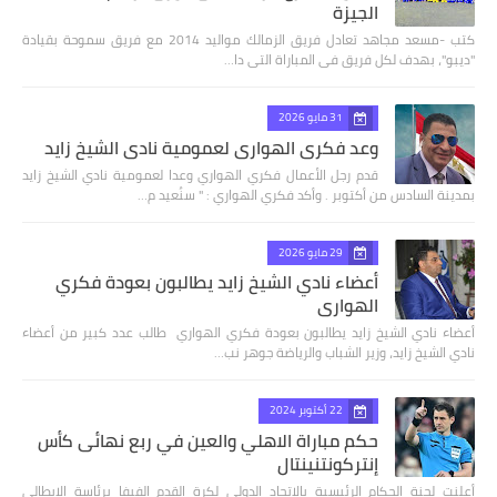
الجيزة
كتب -مسعد مجاهد تعادل فريق الزمالك مواليد 2014 مع فريق سموحة بقيادة
"ديبو"، بهدف لكل فريق فى المباراة التى دا…
31 مايو 2026
وعد فكري الهواري لعمومية نادي الشيخ زايد
قدم رجل الأعمال فكري الهواري وعدا لعمومية نادي الشيخ زايد
بمدينة السادس من أكتوبر . وأكد فكري الهواري : " سنُعيد م…
29 مايو 2026
أعضاء نادي الشيخ زايد يطالبون بعودة فكري
الهواري
أعضاء نادي الشيخ زايد يطالبون بعودة فكري الهواري طالب عدد كبير من أعضاء
نادي الشيخ زايد، وزير الشباب والرياضة جوهر نب…
22 أكتوبر 2024
حكم مباراة الاهلي والعين في ربع نهائى كأس
إنتركونتنينتال
أعلنت لجنة الحكام الرئيسية بالاتحاد الدولي لكرة القدم الفيفا برئاسة الايطالي