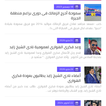
18 ديسمبر 2023
سموحة أحرج الزمالك فى دورى براعم منطقة
الجيزة
كتب -مسعد مجاهد تعادل فريق الزمالك مواليد 2014 مع فريق سموحة بقيادة
"ديبو"، بهدف لكل فريق فى المباراة التى دا…
31 مايو 2026
وعد فكري الهواري لعمومية نادي الشيخ زايد
قدم رجل الأعمال فكري الهواري وعدا لعمومية نادي الشيخ زايد
بمدينة السادس من أكتوبر . وأكد فكري الهواري : " سنُعيد م…
29 مايو 2026
أعضاء نادي الشيخ زايد يطالبون بعودة فكري
الهواري
أعضاء نادي الشيخ زايد يطالبون بعودة فكري الهواري طالب عدد كبير من أعضاء
نادي الشيخ زايد، وزير الشباب والرياضة جوهر نب…
22 أكتوبر 2024