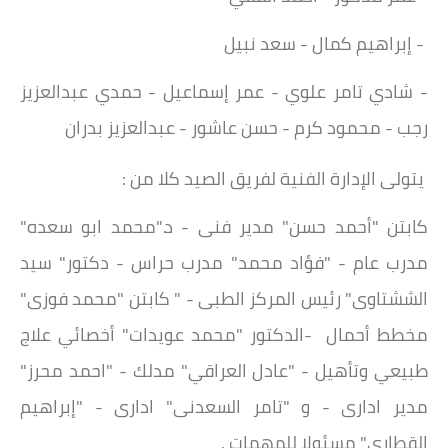
- إبراهيم كمال - سعد نبيل
- شادي تامر علوي - عمر إسماعيل - حمدي عبدالعزيز
رجب - محمود كرم - حسن عاشور - عبدالعزيز بدران
يتولى الإدارة الفنية لفريق الصيد كلا من :
كابتن "أحمد حسن" مدير فنى - د."محمد ابو سعده"
مدرب عام - "فؤاد محمد" مدرب حراس - دكتور" سيد
الششتاوى" رئيس المركز الطبى - " كابتن "محمد فوزى"
مخطط أحمال -الدكتور "محمد عويدات" أخصائي علاج
طبيعي وتأهيل - "عادل العراقي" مدلك - "احمد محرز"
مدير ادارى - و "تامر السعدنى" ادارى - "إبراهيم
القطارى" مسئولا للمهمات .