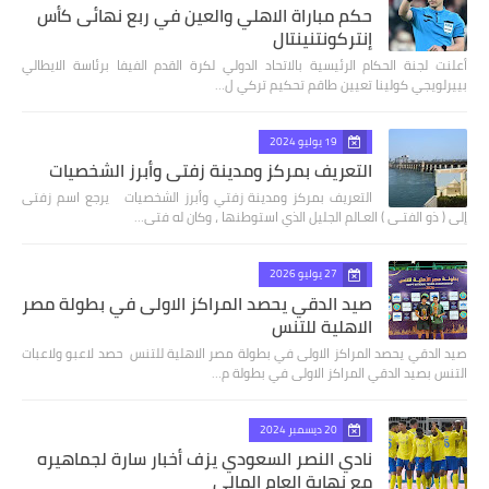
حكم مباراة الاهلي والعين في ربع نهائى كأس
إنتركونتنينتال
أعلنت لجنة الحكام الرئيسية بالاتحاد الدولي لكرة القدم الفيفا برئاسة الايطالي
بييرلويجي كولينا تعيين طاقم تحكيم تركي ل…
19 يوليو 2024
التعريف بمركز ومدينة زفتي وأبرز الشخصيات
التعريف بمركز ومدينة زفتي وأبرز الشخصيات يرجع اسم زفتى
إلى ( ذو الفتـى ) العـالم الجليل الذي استوطنها ، وكان له فتى…
27 يوليو 2026
صيد الدقي يحصد المراكز الاولى في بطولة مصر
الاهلية للتنس
صيد الدقي يحصد المراكز الاولى في بطولة مصر الاهلية للتنس حصد لاعبو ولاعبات
التنس بصيد الدقي المراكز الاولى في بطولة م…
20 ديسمبر 2024
نادي النصر السعودي يزف أخبار سارة لجماهيره
مع نهاية العام المالي