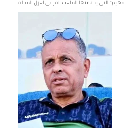
فهيم" التى يحتضنها الملعب الفرعى لغزل المحلة.