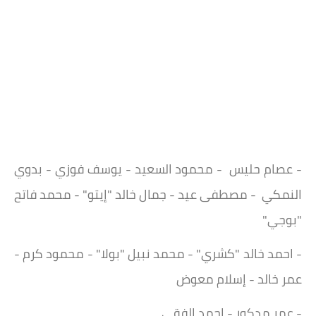
- عصام حليس - محمود السعيد - يوسف فوزي - بدوي
النمكي - مصطفى عيد - جمال خالد "إيتو" - محمد فاتح
"بوجي"
- احمد خالد "كشري" - محمد نبيل "بولا" - محمود كرم -
عمر خالد - إسلام معوض
- عمر مدكور - احمد الفقي